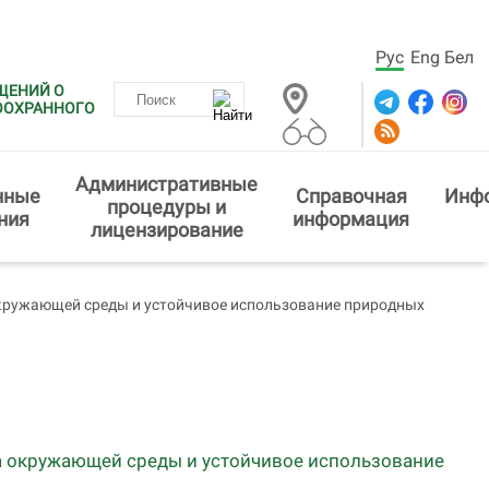
Рус
Eng
Бел
ЩЕНИЙ О
ООХРАННОГО
Административные
нные
Справочная
Инф
процедуры и
ния
информация
лицензирование
кружающей среды и устойчивое использование природных
а окружающей среды и устойчивое использование