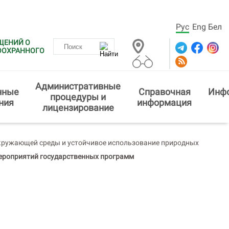
Рус
Eng
Бел
ЩЕНИЙ О
ООХРАННОГО
Административные
нные
Справочная
Инф
процедуры и
ния
информация
лицензирование
кружающей среды и устойчивое использование природных
ероприятий государственных программ