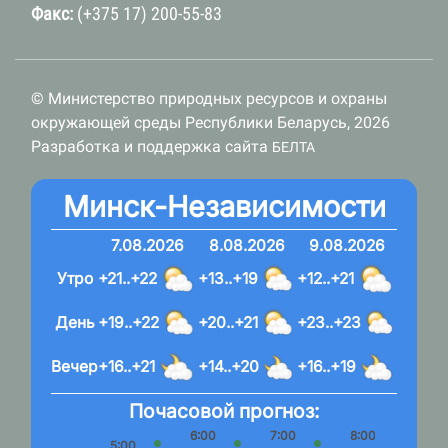
Факс:
(+375 17) 200-55-83
© Министерство природных ресурсов и охраны
окружающей среды Республики Беларусь, 2026
Разработка и поддержка сайта
БЕЛТА
Минск-Независимости
7.08.2026
8.08.2026
9.08.2026
Утро
+21..+22
+13..+19
+12..+21
День
+19..+22
+20..+21
+23..+23
Вечер
+16..+21
+14..+20
+16..+19
Почасовой прогноз:
6:00
7:00
8:00
9:
5:00