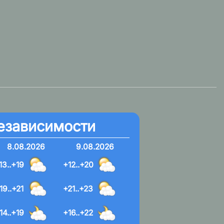
езависимости
8.08.2026
9.08.2026
13..+19
+12..+20
19..+21
+21..+23
14..+19
+16..+22