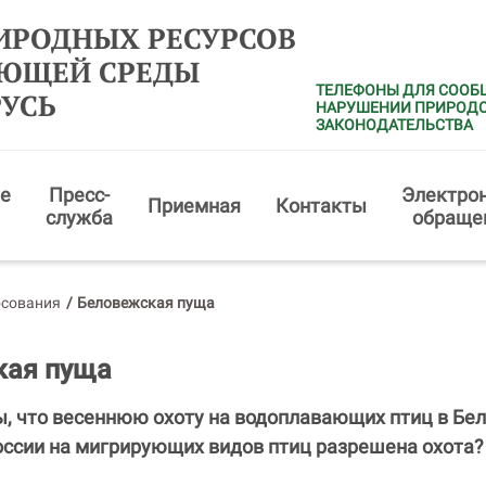
ИРОДНЫХ РЕСУРСОВ
АЮЩЕЙ СРЕДЫ
ТЕЛЕФОНЫ ДЛЯ СООБ
РУСЬ
НАРУШЕНИИ ПРИРОД
ЗАКОНОДАТЕЛЬСТВА
е
Пресс-
Электро
Приемная
Контакты
служба
обраще
осования
/
Беловежская пуща
кая пуща
ы, что весеннюю охоту на водоплавающих птиц в Бе
оссии на мигрирующих видов птиц разрешена охота?