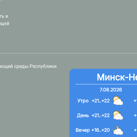
ть в
ющей
ающей среды Республики
Минск-Н
7.08.2026
Утро
+21..+22
+
День
+21..+22
+
Вечер
+16..+20
+