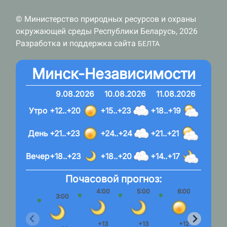
© Министерство природных ресурсов и охраны
окружающей среды Республики Беларусь, 2026
Разработка и поддержка сайта
БЕЛТА
Минск-Независимости
9.08.2026
10.08.2026
11.08.2026
Утро
+12..+20
+15..+23
+18..+19
День
+21..+23
+24..+24
+21..+21
Вечер
+18..+23
+18..+20
+14..+17
Почасовой прогноз:
4:00
5:00
6:00
7:
3:00
+13
+13
+12
+1