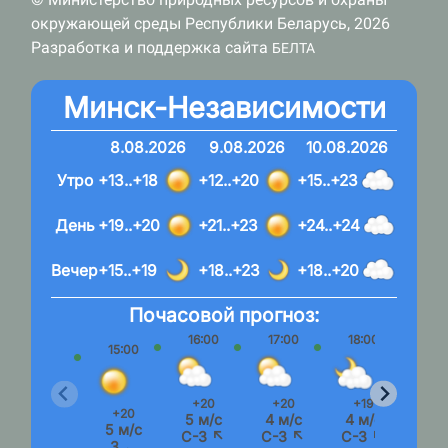
окружающей среды Республики Беларусь, 2026
Разработка и поддержка сайта
БЕЛТА
Минск-Независимости
8.08.2026
9.08.2026
10.08.2026
Утро
+13..+18
+12..+20
+15..+23
День
+19..+20
+21..+23
+24..+24
Вечер
+15..+19
+18..+23
+18..+20
Почасовой прогноз:
16:00
17:00
18:00
19:
15:00
+20
+20
+19
+1
+20
5 м/с
4 м/с
4 м/с
4 м
5 м/с
С-З ↖
С-З ↖
С-З ↖
С-З
З ←