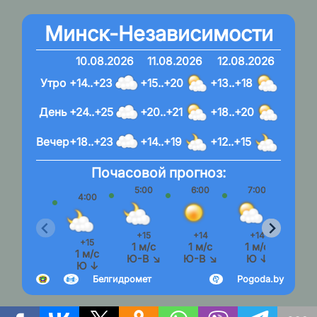
Минск-Независимости
10.08.2026
11.08.2026
12.08.2026
Утро
+14..+23
+15..+20
+13..+18
День
+24..+25
+20..+21
+18..+20
Вечер
+18..+23
+14..+19
+12..+15
Почасовой прогноз:
5:00
6:00
7:00
8:
4:00
+15
+14
+14
+1
+15
1 м/с
1 м/с
1 м/с
2 м
1 м/с
Ю-В ↘
Ю-В ↘
Ю ↓
Ю
Ю ↓
Белгидромет
Pogoda.by