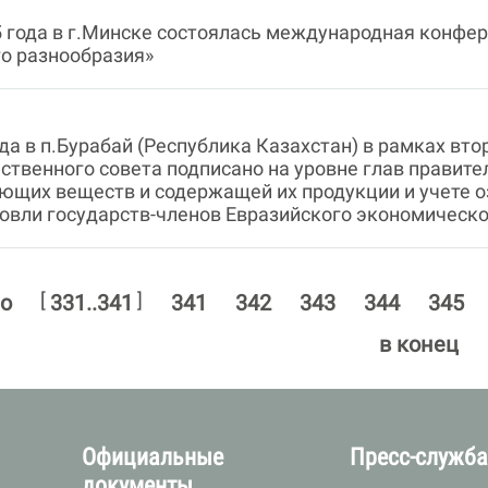
5 года в г.Минске состоялась международная конфе
о разнообразия»
ода в п.Бурабай (Республика Казахстан) в рамках вт
твенного совета подписано на уровне глав правит
ющих веществ и содержащей их продукции и учете 
овли государств-членов Евразийского экономическ
[
]
ло
331..341
341
342
343
344
345
в конец
Официальные
Пресс-служб
документы