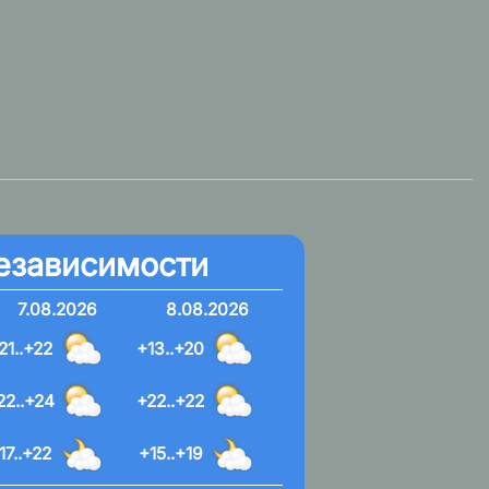
езависимости
7.08.2026
8.08.2026
21..+22
+13..+20
22..+24
+22..+22
17..+22
+15..+19