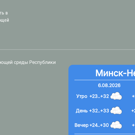
ть в
ющей
ающей среды Республики
Минск-Н
6.08.2026
Утро
+23..+32
+
День
+32..+33
+
Вечер
+24..+30
+