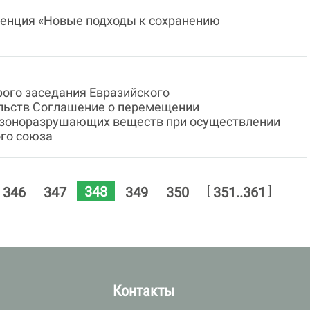
ренция «Новые подходы к сохранению
орого заседания Евразийского
ельств Соглашение о перемещении
озоноразрушающих веществ при осуществлении
ого союза
348
[
]
346
347
349
350
351..361
а
Контакты