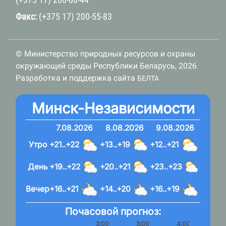
Факс:
(+375 17) 200-55-83
© Министерство природных ресурсов и охраны
окружающей среды Республики Беларусь, 2026
Разработка и поддержка сайта
БЕЛТА
Минск-Независимости
7.08.2026
8.08.2026
9.08.2026
Утро
+21..+22
+13..+19
+12..+21
День
+19..+22
+20..+21
+23..+23
Вечер
+16..+21
+14..+20
+16..+19
Почасовой прогноз:
2:00
3:00
4:00
5: