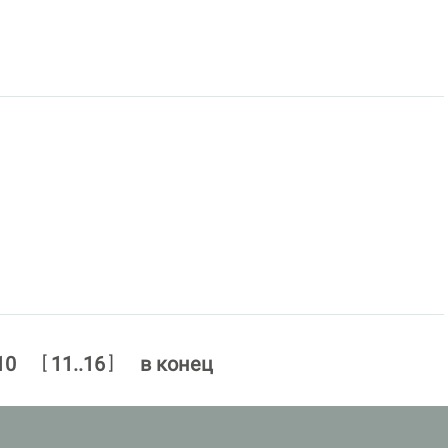
[
]
10
11..16
в конец