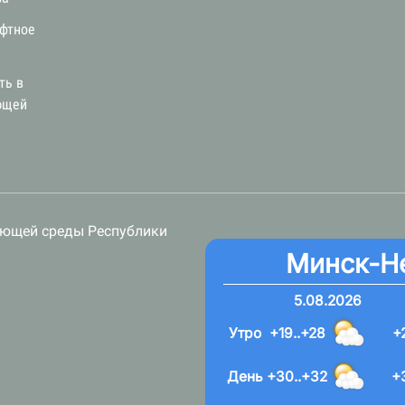
афтное
ть в
ющей
ающей среды Республики
Минск-Н
5.08.2026
Утро
+19..+28
+
День
+30..+32
+