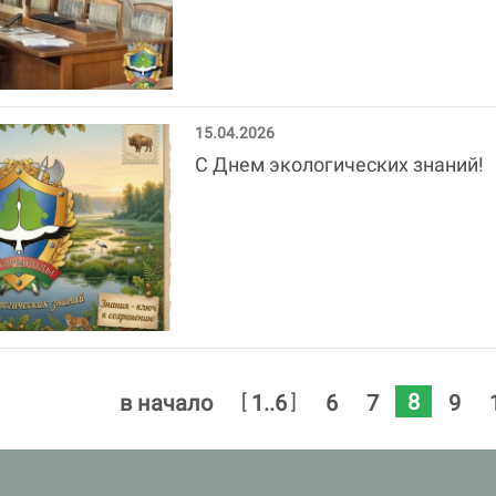
15.04.2026
С Днем экологических знаний!
8
[
]
в начало
1..6
6
7
9