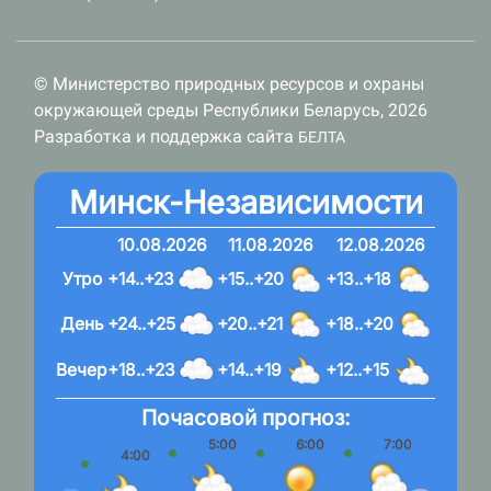
© Министерство природных ресурсов и охраны
окружающей среды Республики Беларусь, 2026
Разработка и поддержка сайта
БЕЛТА
Минск-Независимости
10.08.2026
11.08.2026
12.08.2026
Утро
+14..+23
+15..+20
+13..+18
День
+24..+25
+20..+21
+18..+20
Вечер
+18..+23
+14..+19
+12..+15
Почасовой прогноз:
5:00
6:00
7:00
8:
4:00