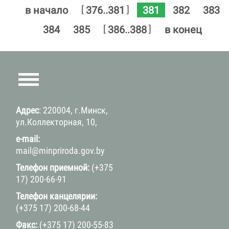
381
[
]
в начало
376..381
382
383
[
]
384
385
386..388
в конец
Адрес
: 220004, г.Минск,
ул.Коллекторная, 10,
e-mail:
mail@minpriroda.gov.by
Телефон приемной:
(+375
17) 200-66-91
Телефон канцелярии:
(+375 17) 200-68-44
Факс:
(+375 17) 200-55-83