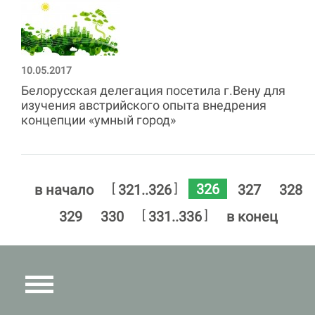
10.05.2017
Белорусская делегация посетила г.Вену для
изучения австрийского опыта внедрения
концепции «умный город»
326
[
]
в начало
321..326
327
328
[
]
329
330
331..336
в конец