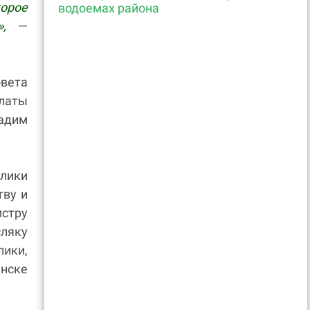
орое
водоемах района
,
—
вета
алаты
Вадим
лики
тву и
стру
ляку
ики,
инске