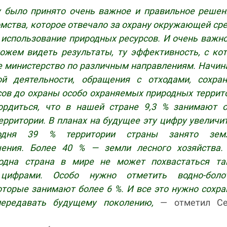
у было принято очень важное и правильное реше
мства, которое отвечало за охрану окружающей ср
использование природных ресурсов. И очень важно
ожем видеть результаты, ту эффективность, с ко
е министерство по различным направлениям. Начин
й деятельности, обращения с отходами, сохран
сов до охраны особо охраняемых природных террит
рдиться, что в нашей стране 9,3 % занимают о
рритории. В планах на будущее эту цифру увеличи
одня 39 % территории страны занято зем
чения. Более 40 % — земли лесного хозяйства.
 одна страна в мире не может похвастаться та
цифрами. Особо нужно отметить водно-боло
оторые занимают более 6 %. И все это нужно сохра
передавать будущему поколению,
— отметил Се