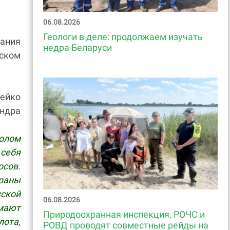
06.08.2026
Геологи в деле: продолжаем изучать
ания
недра Беларуси
ском
ейко
ндра
волом
себя
рсов.
храны
ской
06.08.2026
имают
Природоохранная инспекция, РОЧС и
лота,
РОВД проводят совместные рейды на