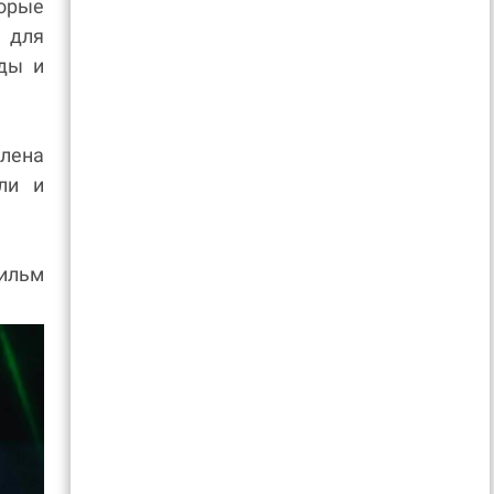
торые
 для
ды и
лена
ли и
фильм