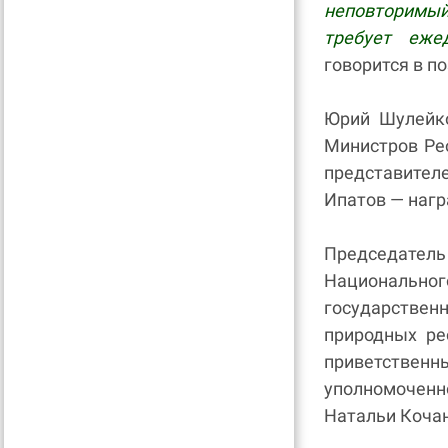
неповторимый
требует еже
говорится в п
Юрий Шулейко
Министров Ре
представител
Ипатов — наг
Председате
Национальног
государствен
природных р
приветстве
уполномоченн
Натальи Кочан