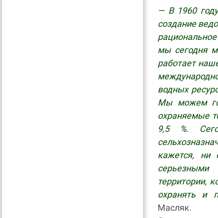
— В 1960 год
создание ведо
рациональное 
мы сегодня м
работает наш
международно
водных ресур
Мы можем го
охраняемые те
9,5 %. Сег
сельхозназна
кажется, ни
серьезными 
территории, к
охранять и 
Масляк.