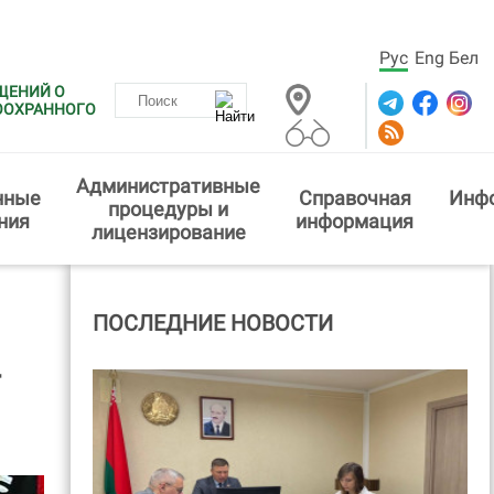
Рус
Eng
Бел
ЩЕНИЙ О
ООХРАННОГО
Административные
нные
Справочная
Инф
процедуры и
ния
информация
лицензирование
ПОСЛЕДНИЕ НОВОСТИ
-