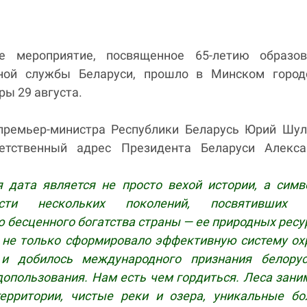
ое мероприятие, посвященное 65-летию образов
нной службы Беларуси, прошло в Минском город
ры 29 августа.
премьер-министра Республики Беларусь Юрий Шул
ветственный адрес Президента Беларуси Алекса
я дата является не просто вехой истории, а сим
ности нескольких поколений, посвятивших 
бесценного богатства страны — ее природных ресу
 не только сформировало эффективную систему о
 и добилось международного признания белорус
допользования. Нам есть чем гордиться. Леса зан
ерритории, чистые реки и озера, уникальные бо