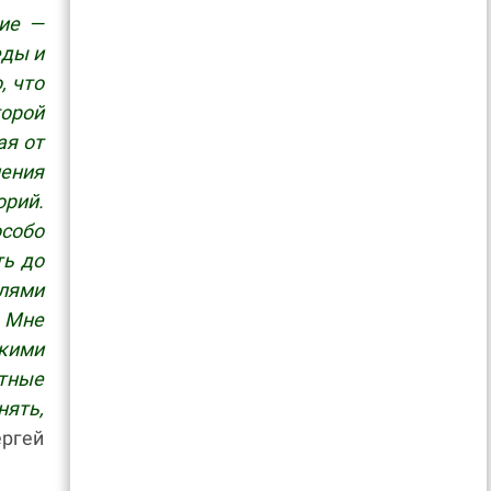
ние —
еды и
, что
торой
ая от
ения
орий.
собо
ть до
лями
 Мне
кими
тные
нять,
ргей