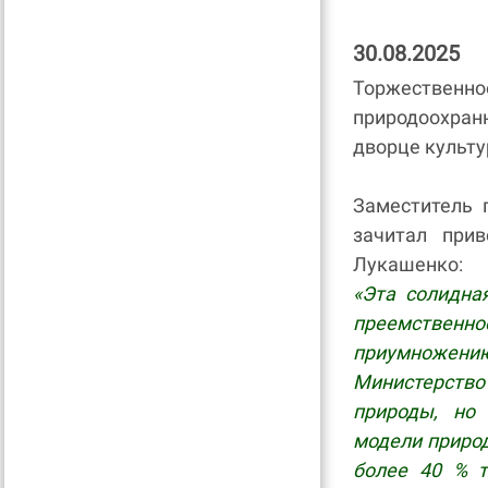
30.08.2025
Торжественн
природоохра
дворце культу
Заместитель 
зачитал при
Лукашенко:
«Эта солидна
преемствен
приумножению 
Министерство
природы, но
модели приро
более 40 % т