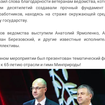
зил слова благодарности ветеранам ведомства, ко
ии десятилетий создавали прочный фундамент
работников, находясь на страже окружающей сре
у государству.
ов ведомства выступили Анатолий Ярмоленко, А
лан Березовский, и другие известные исполните
оллективы.
нном мероприятии был презентован тематический 
к 65-летию отрасли и гимн Минприроды!