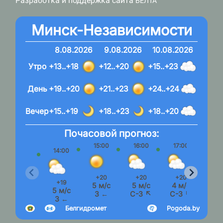
Разработка и поддержка сайта
БЕЛТА
Минск-Независимости
8.08.2026
9.08.2026
10.08.2026
Утро
+13..+18
+12..+20
+15..+23
День
+19..+20
+21..+23
+24..+24
Вечер
+15..+19
+18..+23
+18..+20
Почасовой прогноз:
15:00
16:00
17:00
18:
14:00
+20
+20
+20
+1
+19
5 м/с
5 м/с
4 м/с
4 м
5 м/с
З ←
С-З ↖
С-З ↖
С-З
З ←
Белгидромет
Pogoda.by