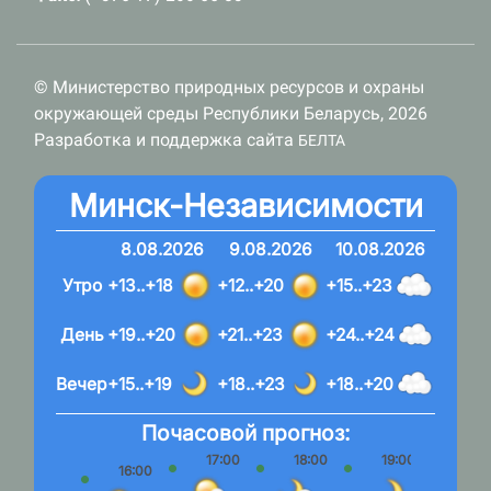
© Министерство природных ресурсов и охраны
окружающей среды Республики Беларусь, 2026
Разработка и поддержка сайта
БЕЛТА
Минск-Независимости
8.08.2026
9.08.2026
10.08.2026
Утро
+13..+18
+12..+20
+15..+23
День
+19..+20
+21..+23
+24..+24
Вечер
+15..+19
+18..+23
+18..+20
Почасовой прогноз:
17:00
18:00
19:00
20:
16:00