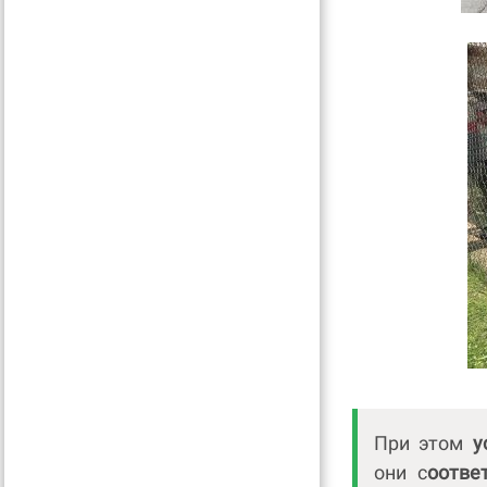
При этом
у
они с
оотве