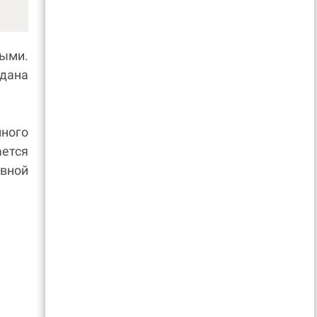
ыми.
 дана
ного
ется
вной