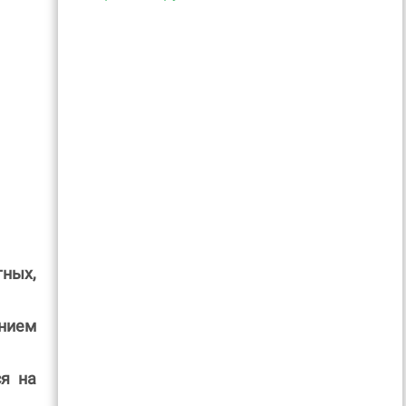
ных,
нием
я на