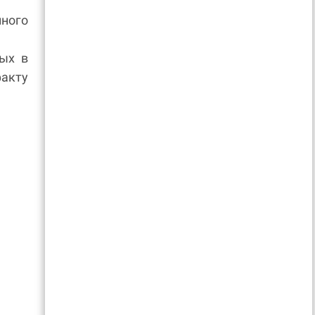
ного
ых в
факту