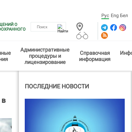
Рус
Eng
Бел
ЩЕНИЙ О
ООХРАННОГО
Административные
нные
Справочная
Инф
процедуры и
ния
информация
лицензирование
ПОСЛЕДНИЕ НОВОСТИ
 в