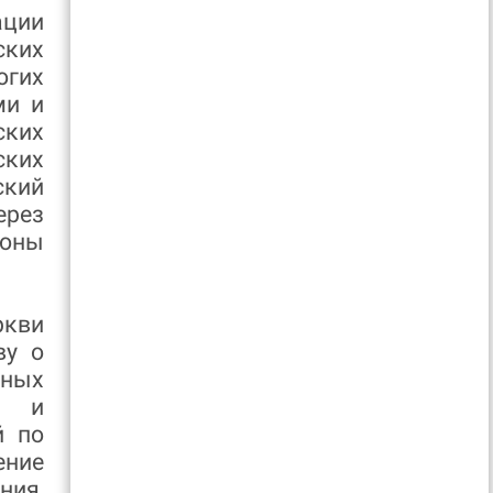
ации
ских
огих
ми и
ских
ских
кий
ерез
йоны
ркви
ву о
ьных
их и
й по
ение
ния,