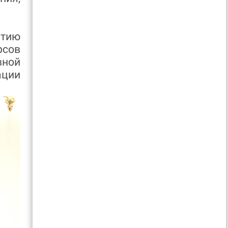
итию
рсов
вной
ции