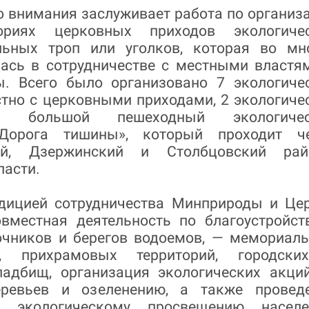
о внимания заслуживает работа по организ
ориях церковных приходов экологиче
льных троп или уголков, которая во мн
лась в сотрудничестве с местными властя
. Всего было организовано 7 экологиче
стно с церковными приходами, 2 экологиче
1 большой пешеходный экологичес
Дорога тишины», который проходит ч
ий, Дзержинский и Столбцовский ра
ласти.
дицией сотрудничества Минприроды и Це
овместная деятельность по благоустройст
очников и берегов водоемов, — мемориал
в, прихрамовых территорий, городск
ладбищ, организация экологических акци
еревьев и озеленению, а также провед
 экологическому просвещению населе