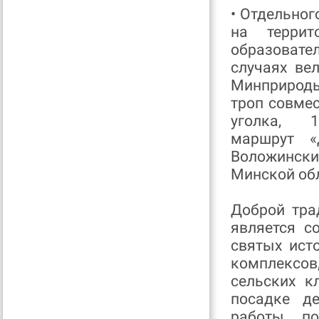
• Отдельног
на террит
образовате
случаях ве
Минприроды
троп совме
уголка, 
маршрут
«
Воложинск
Минской об
Доброй тра
является с
святых ист
комплексо
сельских к
посадке д
работы по