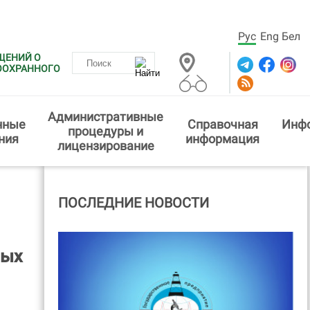
Рус
Eng
Бел
ЩЕНИЙ О
ООХРАННОГО
Административные
нные
Справочная
Инф
процедуры и
ния
информация
лицензирование
ПОСЛЕДНИЕ НОВОСТИ
ных