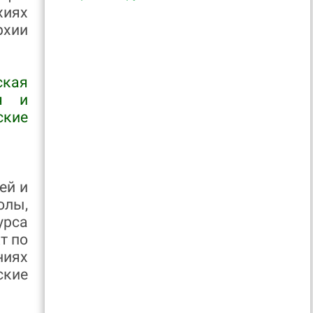
хиях
рхии
ская
ая и
ские
ей и
олы,
урса
т по
ниях
ские