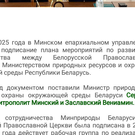
2025 года в Минском епархиальном управл
 подписание плана мероприятий по разв
ества между Белорусской Православ
 Министерством природных ресурсов и ох
 среды Республики Беларусь.
д документом поставили Министр приро
и охраны окружающей среды Беларуси
Се
трополит Минский и Заславский Вениамин.
 сотрудничества Минприроды Белару
й Православной Церкви была подписана в 
4 года действует рабочая группа по реализ