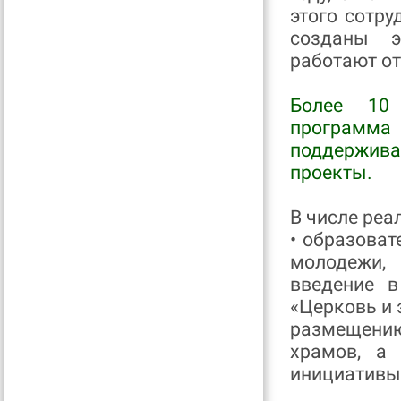
этого сотру
созданы э
работают от
Более 10 
программа
поддержив
проекты.
В числе реа
• образоват
молодежи,
введение в
«Церковь и 
размещению
храмов, а 
инициативы