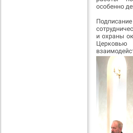
особенно де
Подписани
сотрудниче
и охраны о
Церковью
взаимодейст