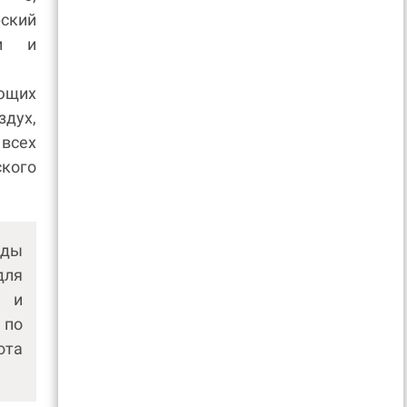
рский
аи и
ющих
здух,
всех
ского
еды
для
й и
 по
ота