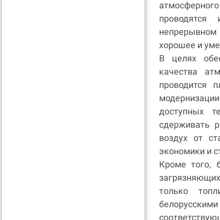
атмосферного 
проводятся
непрерывном 
хорошее и ум
В целях обе
качества ат
проводится п
модернизаци
доступных т
сдерживать 
воздух от ст
экономики и с
Кроме того, 
загрязняющих
только топл
белорусски
соответствую