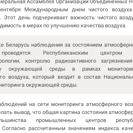
Генеральная Ассамблея Организации Объединенных 
сентября Международным днем чистого воздуха
а. Этот день подчеркивает важность чистого возд
димость в мерах по улучшению качества воздуха.
ке Беларусь наблюдения за состоянием атмосферн
проводятся Республиканским центром 
рологии, контролю радиоактивного загрязнени
нгу окружающей среды в рамках монитори
го воздуха, который входит в состав Националь
ниторинга окружающей среды.
аблюдений на сети мониторинга атмосферного во
лать вывод, что общая картина состояния атмосфе
льшинства промышленных центров респуб
. Согласно рассчитанным значениям индекса кач