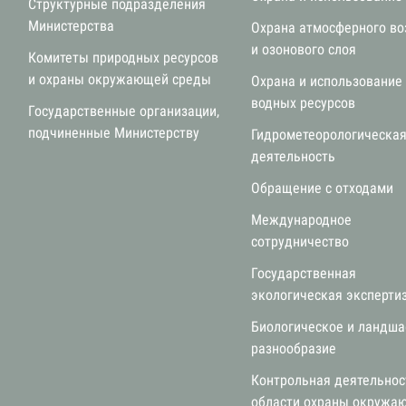
Структурные подразделения
Министерства
Охрана атмосферного во
и озонового слоя
Комитеты природных ресурсов
и охраны окружающей среды
Охрана и использование
водных ресурсов
Государственные организации,
подчиненные Министерству
Гидрометеорологическа
деятельность
Обращение с отходами
Международное
сотрудничество
Государственная
экологическая эксперти
Биологическое и ландш
разнообразие
Контрольная деятельнос
области охраны окружа