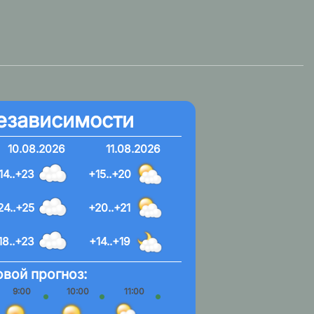
езависимости
10.08.2026
11.08.2026
14..+23
+15..+20
24..+25
+20..+21
18..+23
+14..+19
вой прогноз:
9:00
10:00
11:00
12:00
13:00
14:00