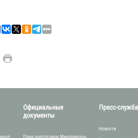
Официальные
Пресс-служб
документы
Новости
 недр
План подготовки Минприроды