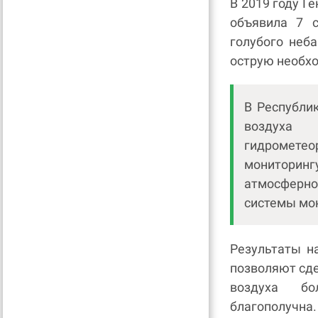
В 2019 году 
объявила 7 
голубого неб
острую необхо
В Республи
воздуха 
гидрометео
монитори
атмосферно
системы мо
Результаты н
позволяют сде
воздуха бо
благополучна