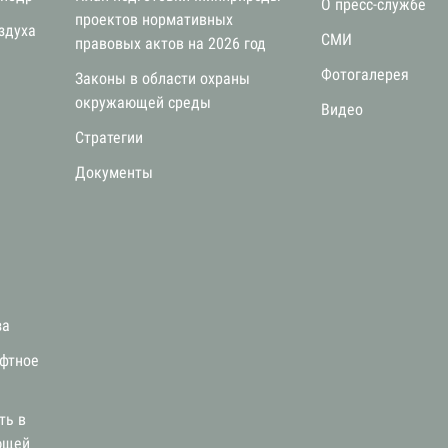
О пресс-службе
проектов нормативных
здуха
СМИ
правовых актов на 2026 год
Фотогалерея
Законы в области охраны
окружающей среды
Видео
Стратегии
я
Документы
за
афтное
ть в
ющей