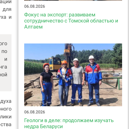
Наций
06.08.2026
 для
Фокус на экспорт: развиваем
уха и
сотрудничество с Томской областью и
Алтаем
ого
по
я и
нга
ной
здуха
рного
06.08.2026
лики
Геологи в деле: продолжаем изучать
ества
недра Беларуси