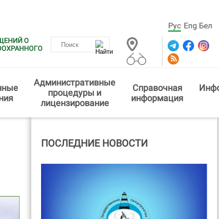
Рус
Eng
Бел
ЩЕНИЙ О
ООХРАННОГО
Административные
нные
Справочная
Инф
процедуры и
ния
информация
лицензирование
ПОСЛЕДНИЕ НОВОСТИ