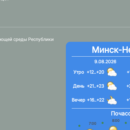
ающей среды Республики
Минск-Н
9.08.2026
Утро
+12..+20
+
День
+21..+23
+
Вечер
+16..+22
+
Почасо
8:00
7:00