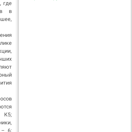
, где
тв в
шее,
ения
лике
кции,
чших
ляют
рный
ития
осов
уются
 К5;
ики,
– 6;