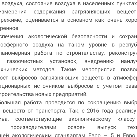
воздуха, состояние воздуха в населенных пунктах
 измерения содержания загрязняющих вещес
режиме, оценивается в основном как очень хоро
еренное.
спечения экологической безопасности и сохран
мосферного воздуха на таком уровне в респуб
ланомерная работа по строительству, реконстру
и газоочистных установок, внедрению наилу
ехнических методов. Такие мероприятия позво
рост выбросов загрязняющих веществ в атмосфе
ационарных источников выбросов с учетом разв
троительства новых предприятий.
большая работа проводится по сокращению выбр
 веществ от транспорта. Так, с 2016 года реализ
ива, соответствующие экологическому классу
ми производителями освоен выпуск техн
щей экологическим стандартам Евро – 5 и Евро 