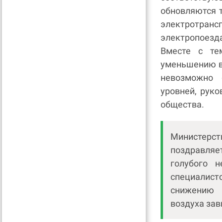
обновляются 
электротра
электропоезд
Вместе с те
уменьшению в
невозможно 
уровней, рук
общества.
Министерст
поздравляе
голубого 
специалис
снижению 
воздуха зав