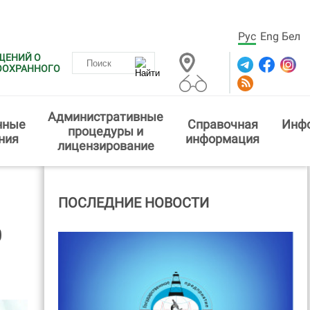
Рус
Eng
Бел
ЩЕНИЙ О
ООХРАННОГО
Административные
нные
Справочная
Инф
процедуры и
ния
информация
лицензирование
ПОСЛЕДНИЕ НОВОСТИ
0