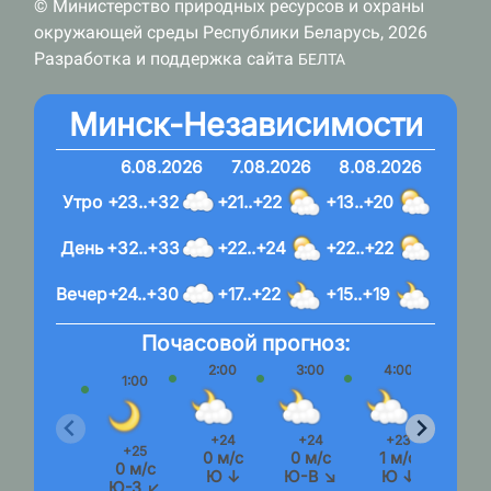
© Министерство природных ресурсов и охраны
окружающей среды Республики Беларусь, 2026
Разработка и поддержка сайта
БЕЛТА
Минск-Независимости
6.08.2026
7.08.2026
8.08.2026
Утро
+23..+32
+21..+22
+13..+20
День
+32..+33
+22..+24
+22..+22
Вечер
+24..+30
+17..+22
+15..+19
Почасовой прогноз:
2:00
3:00
4:00
5:
1:00
+24
+24
+23
+2
+25
0 м/с
0 м/с
1 м/с
0 м
0 м/с
Ю ↓
Ю-В ↘
Ю ↓
Ю-
Ю-З ↙