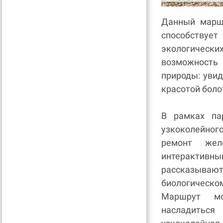
Данный маршр
способству
экологическ
возможность 
природы: уви
красотой боло
В рамках па
узкоколейног
ремонт жел
интерактив
рассказываю
биологическ
Маршрут мо
насладиться