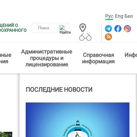
Рус
Eng
Бел
ЩЕНИЙ О
ООХРАННОГО
Административные
нные
Справочная
Инф
процедуры и
ния
информация
лицензирование
ПОСЛЕДНИЕ НОВОСТИ