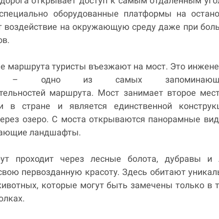
 дорога открывает доступ к самым отдалённым уг
 специально оборудованные платформы на остано
 воздействие на окружающую среду даже при бол
ов.
ле маршрута туристы въезжают на мост. Это инжен
ие – одно из самых запоминающи
тельностей маршрута. Мост занимает второе мес
и в стране и является единственной конструкц
через озеро. С моста открываются панорамные ви
жающие ландшафты.
ут проходит через лесные болота, дубравы и л
свою первозданную красоту. Здесь обитают уника
животных, которые могут быть замечены только в 
олках.