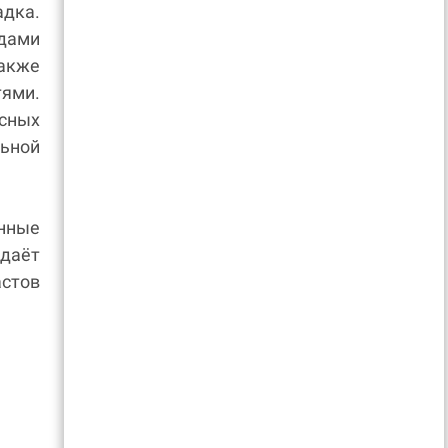
дка.
одами
также
ями.
есных
ьной
енные
даёт
стов