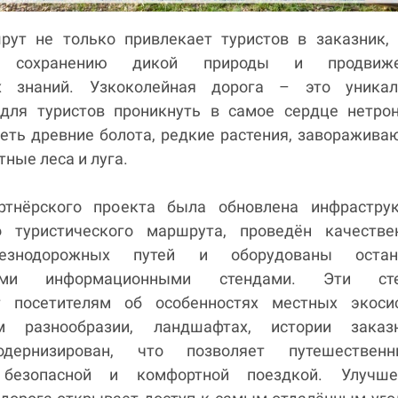
ут не только привлекает туристов в заказник, 
ет сохранению дикой природы и продвиж
их знаний. Узкоколейная дорога – это уникал
для туристов проникнуть в самое сердце нетрон
деть древние болота, редкие растения, заворажив
тные леса и луга.
ртнёрского проекта была обновлена инфраструк
о туристического маршрута, проведён качестве
езнодорожных путей и оборудованы остан
ными информационными стендами. Эти ст
т посетителям об особенностях местных экосис
ом разнообразии, ландшафтах, истории заказн
дернизирован, что позволяет путешественн
 безопасной и комфортной поездкой. Улучше