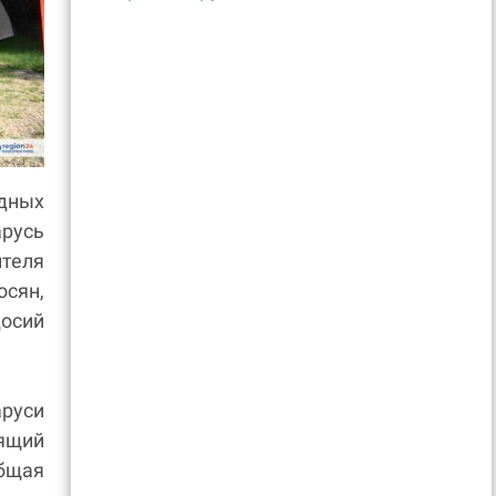
дных
русь
теля
сян,
осий
руси
дящий
бщая