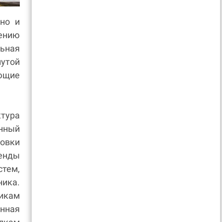
но и
ению
ьная
утой
ающие
тура
нный
овки
енды
тем,
ика.
икам
нная