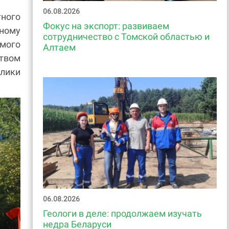
06.08.2026
тного
Фокус на экспорт: развиваем
ёному
сотрудничество с Томской областью и
мого
Алтаем
твом
лики
06.08.2026
Геологи в деле: продолжаем изучать
недра Беларуси