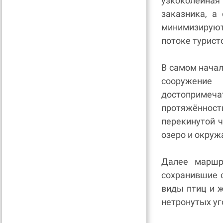
узкоколейная
заказника, а
минимизируют
потоке турист
В самом нача
сооружен
достопримеча
протяжённост
перекинутой 
озеро и окру
Далее маршр
сохранившие 
виды птиц и 
нетронутых уг