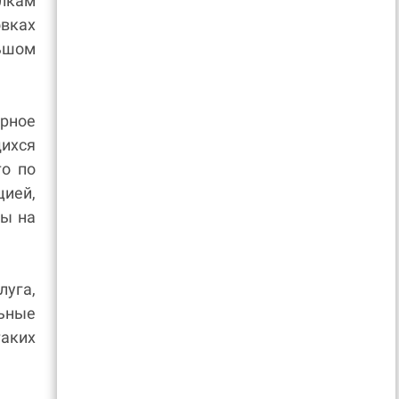
олкам
вках
ьшом
ерное
хся
то по
ией,
ды на
уга,
льные
таких