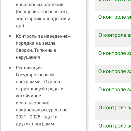
инвазивных растений
(борщевик Сосновского,
О контроле з
золотарник канадский и
др.)
О контроле 
Контроль за наведением
порядка на земле.
Сводки. Типичные
О контроле з
нарушения
Реализация
О контроле з
Государственной
программы "Охрана
окружающей среды и
О контроле з
устойчивое
использование
О контроле 
природных ресурсов на
2021 - 2025 годы" и
других программ
О контроле 