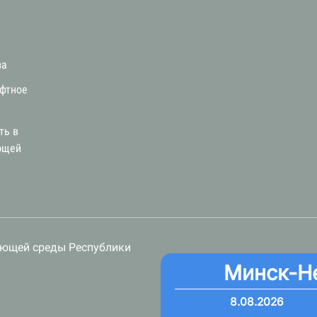
за
афтное
ть в
ющей
ающей среды Республики
Минск-Н
8.08.2026