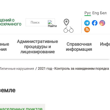
Рус
Eng
Бел
ЩЕНИЙ О
ООХРАННОГО
Административные
нные
Справочная
Инф
процедуры и
ния
информация
лицензирование
. Типичные нарушения
/
2021 год - Контроль за наведением порядка
земле
 населенных пунктов