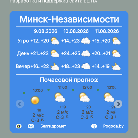
Разработка и поддержка сайта
БЕЛТА
Минск-Независимости
9.08.2026
10.08.2026
11.08.2026
Утро
+12..+20
+14..+23
+15..+20
День
+21..+23
+24..+25
+20..+21
Вечер
+16..+22
+18..+23
+14..+19
Почасовой прогноз:
11:00
12:00
13:00
14:
10:00
+19
+20
+21
+2
+18
2 м/с
2 м/с
2 м/с
2 м
2 м/с
С-З ↖
С-З ↖
С-З ↖
С-З
С-З ↖
Белгидромет
Pogoda.by