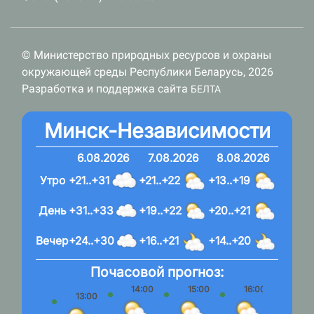
© Министерство природных ресурсов и охраны
окружающей среды Республики Беларусь, 2026
Разработка и поддержка сайта
БЕЛТА
Минск-Независимости
6.08.2026
7.08.2026
8.08.2026
Утро
+21..+31
+21..+22
+13..+19
День
+31..+33
+19..+22
+20..+21
Вечер
+24..+30
+16..+21
+14..+20
Почасовой прогноз:
14:00
15:00
16:00
17:
13:00