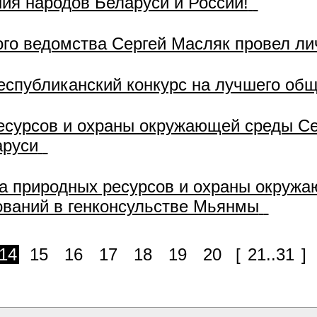
ия народов Беларуси и России!
ого ведомства Сергей Масляк провел л
республиканский конкурс на лучшего общ
есурсов и охраны окружающей среды Се
аруси
а природных ресурсов и охраны окруж
нований в генконсульстве Мьянмы
14
15
16
17
18
19
20
[
21..31
]