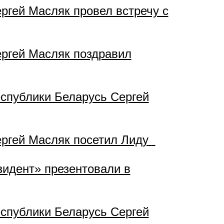
ргей Масляк провел встречу с
ргей Масляк поздравил
спублики Беларусь Сергей
ргей Масляк посетил Лиду
идент» презентовали в
спублики Беларусь Сергей