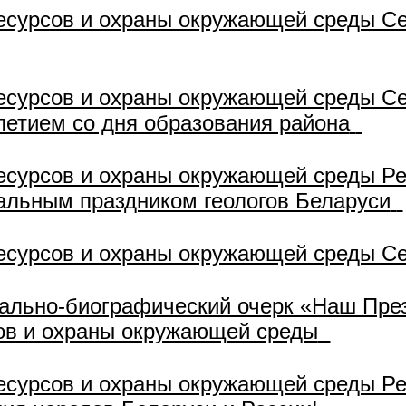
есурсов и охраны окружающей среды Се
есурсов и охраны окружающей среды Се
летием со дня образования района
есурсов и охраны окружающей среды Ре
альным праздником геологов Беларуси
есурсов и охраны окружающей среды Се
ально-биографический очерк «Наш През
ов и охраны окружающей среды
есурсов и охраны окружающей среды Ре