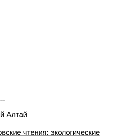
ы
ой Алтай
вские чтения: экологические