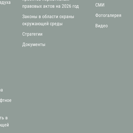
здуха
СМИ
правовых актов на 2026 год
Фотогалерея
Законы в области охраны
окружающей среды
Видео
Стратегии
я
Документы
за
афтное
ть в
ющей