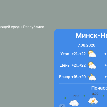
ающей среды Республики
Минск-Н
7.08.2026
Утро
+21..+22
+
День
+21..+22
+
Вечер
+16..+20
+
Почасо
8:00
7:00