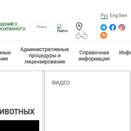
Рус
Eng
Бел
ЩЕНИЙ О
ООХРАННОГО
Административные
нные
Справочная
Инф
процедуры и
ния
информация
лицензирование
ВИДЕО
 ЖИВОТНЫХ