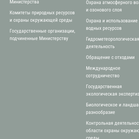
Министерства
Охрана атмосферного во
и озонового слоя
Комитеты природных ресурсов
и охраны окружающей среды
Охрана и использование
водных ресурсов
Государственные организации,
подчиненные Министерству
Гидрометеорологическа
деятельность
Обращение с отходами
Международное
сотрудничество
Государственная
экологическая эксперти
Биологическое и ландш
разнообразие
Контрольная деятельнос
области охраны окружа
среды