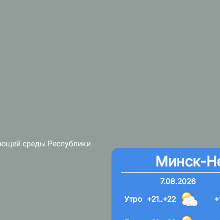
ающей среды Республики
Минск-Н
7.08.2026
Утро
+21..+22
+