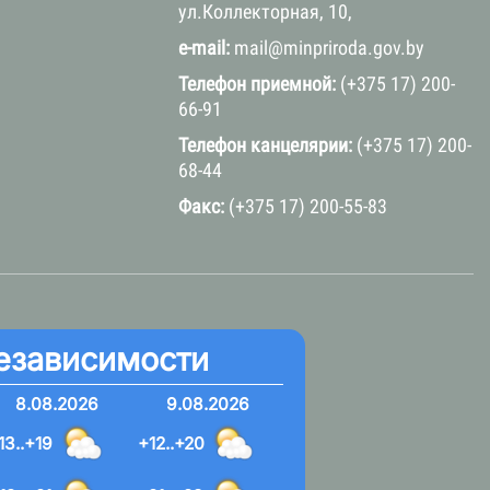
ул.Коллекторная, 10,
e-mail:
mail@minpriroda.gov.by
Телефон приемной:
(+375 17) 200-
66-91
Телефон канцелярии:
(+375 17) 200-
68-44
Факс:
(+375 17) 200-55-83
езависимости
8.08.2026
9.08.2026
13..+19
+12..+20