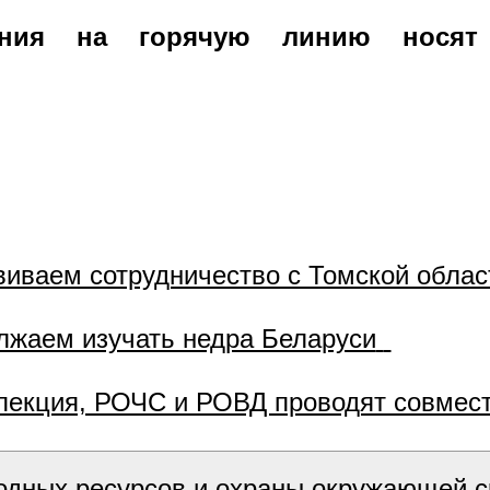
ения на горячую линию носят 
звиваем сотрудничество с Томской обла
олжаем изучать недра Беларуси
пекция, РОЧС и РОВД проводят совмест
одных ресурсов и охраны окружающей с