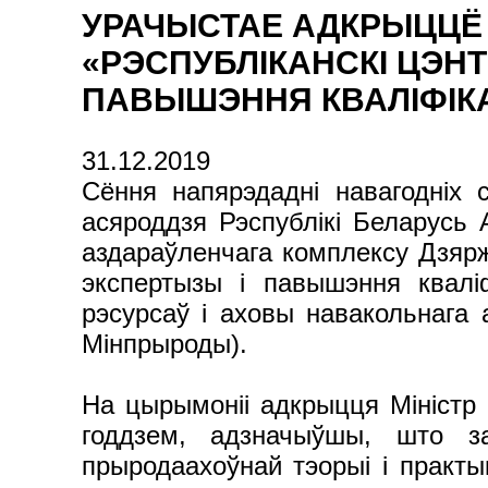
УРАЧЫСТАЕ АДКРЫЦЦЁ 
«РЭСПУБЛІКАНСКІ ЦЭН
ПАВЫШЭННЯ КВАЛІФІКА
31.12.2019
Сёння напярэдадні навагодніх 
асяроддзя Рэспублікі Беларусь
аздараўленчага комплексу Дзярж
экспертызы і павышэння кваліф
рэсурсаў і аховы навакольнага 
Мінпрыроды).
На цырымоніі адкрыцця Міністр 
годдзем, адзначыўшы, што за
прыродаахоўнай тэорыі і практы