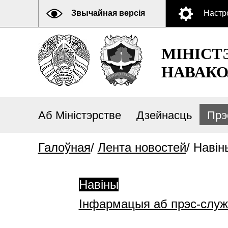
Звычайная версія
Настр
МІНІСТ
НАВАКО
Аб Міністэрстве
Дзейнасць
Прэ
Галоўная
/
Лента новостей
/
Навін
Навіны
Інфармацыя аб прэс-слу