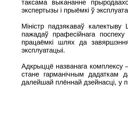
таксама выкананне прыродаахо
экспертызы і прыёмкі ў эксплуа
Міністр падзякаваў калектыву 
пажадаў прафесійнага поспеху 
працаёмкі шлях да завяршэння
эксплуатацыі.
Адкрыццё названага комплексу –
стане гарманічным дадаткам д
далейшай плённай дзейнасці, у 