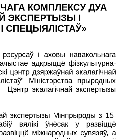
ЧАГА КОМПЛЕКСУ ДУА
Й ЭКСПЕРТЫЗЫ І
І СПЕЦЫЯЛІСТАЎ»
 рэсурсаў і аховы навакольнага
ачыстае адкрыццё фізкультурна-
кі цэнтр дзяржаўнай экалагічнай
лістаў” Міністэрства прыродных
 – Цэнтр экалагічнай экспертызы
най экспертызы Мінпрыроды з 15-
біў вялікі ўнёсак у развіццё
развіццё міжнародных сувязяў, а