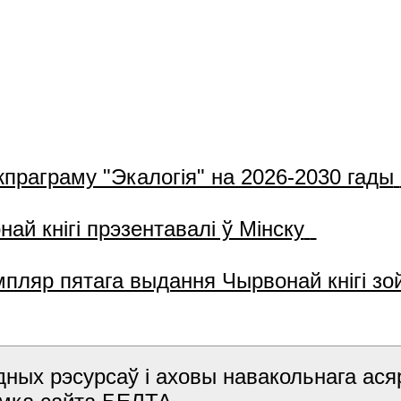
жпраграму "Экалогія" на 2026-2030 гады
й кнігі прэзентавалі ў Мінску
пляр пятага выдання Чырвонай кнігі з
дных рэсурсаў і аховы навакольнага ася