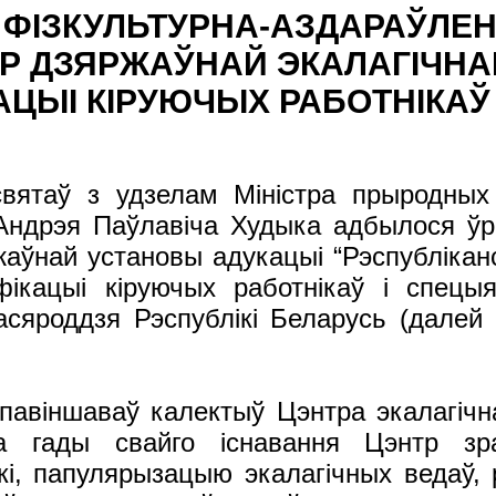
ФІЗКУЛЬТУРНА-АЗДАРАЎЛЕН
ТР ДЗЯРЖАЎНАЙ ЭКАЛАГІЧНА
ЦЫІ КІРУЮЧЫХ РАБОТНІКАЎ 
святаў з удзелам Міністра прыродных
 Андрэя Паўлавіча Худыка адбылося ўр
аўнай установы адукацыі “Рэспубліканс
ікацыі кіруючых работнікаў і спецыя
асяроддзя Рэспублікі Беларусь (далей
павіншаваў калектыў Цэнтра экалагіч
 гады свайго існавання Цэнтр зра
кі, папулярызацыю экалагічных ведаў, 