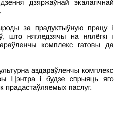
дзення дзяржаўнай экалагічнай
ў.
рыроды за прадуктыўную працу і
ў, што нягледзячы на нялёгкі і
дараўленчы комплекс гатовы да
культурна-аздараўленчы комплекс
зы Цэнтра і будзе спрыяць яго
ік прадастаўляемых паслуг.