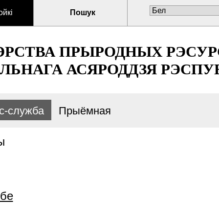
ойкі
Пошук
ЭРСТВА ПРЫРОДНЫХ РЭСУР
ЛЬНАГА АСЯРОДДЗЯ РЭСПУБ
с-служба
Прыёмная
ы
жбе