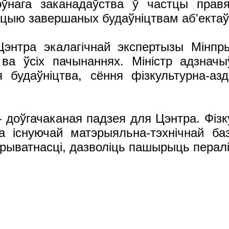
ўнага заканадаўства ў частцы правя
тацыю завершаных будаўніцтвам аб'екта
Цэнтра экалагічнай экспертызы Мінп
ва ўсіх пачынаннях. Міністр адзначы
 будаўніцтва, сёння фізкультурна-аз
 доўгачаканая падзея для Цэнтра. Фіз
а існуючай матэрыяльна-тэхнічнай ба
прыватнасці, дазволіць пашырыць перал