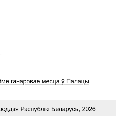
ойме ганаровае месца ў Палацы
роддзя Рэспублікі Беларусь, 2026