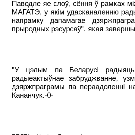
Паводле яе слоў, сёння ў рамках мі
МАГАТЭ, у якім удасканаленню рады
напрамку дапамагае дзяржпрагра
прыродных рэсурсаў", якая завершыц
"У цэлым па Беларусі радыяцый
радыеактыўнае забруджванне, узм
дзяржпраграмы па пераадоленні н
Кананчук.-0-