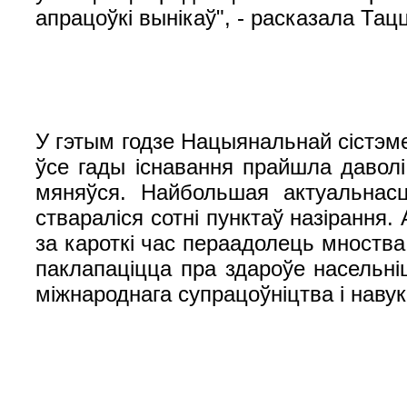
апрацоўкі вынікаў", - расказала Тац
У гэтым годзе Нацыянальнай сістэм
ўсе гады існавання прайшла давол
мяняўся. Найбольшая актуальнас
ствараліся сотні пунктаў назірання
за кароткі час пераадолець мноств
паклапаціцца пра здароўе насельніц
міжнароднага супрацоўніцтва і наву