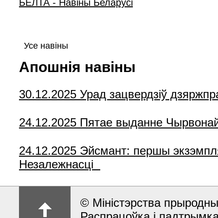
БЕЛТА - Навiны Беларусi
Усе навіны
Апошнія навіны
30.12.2025
Урад зацвердзіў дзяржпр
24.12.2025
Пятае выданне Чырвонай к
24.12.2025
Эйсмант: першы экзэмпля
Незалежнасці
© Міністэрства прыродны
Распрацоўка і падтрымк