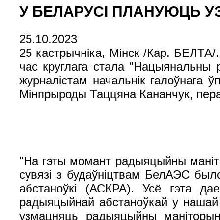
У БЕЛАРУСІ ПЛАНУЮЦЬ 
25.10.2023
25 кастрычніка, Мінск /Кар. БЕЛТА
час круглага стала "Нацыянальны 
журналістам начальнік галоўнага ўп
Мінпрыроды Таццяна Кананчук, пер
"На гэты момант радыяцыйны манітор
сувязі з будаўніцтвам БелАЭС был
абстаноўкі (АСКРА). Усё гэта д
радыяцыйнай абстаноўкай у нашай
узмацняць радыяцыйны маніторынг