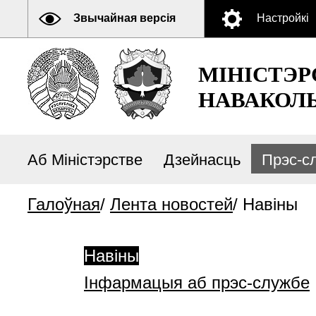
Звычайная версія
Настройкі
МІНІСТЭР
НАВАКОЛЬ
Аб Міністэрстве
Дзейнасць
Прэс-с
Галоўная
/
Лента новостей
/
Навіны
Навіны
Інфармацыя аб прэс-службе