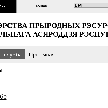
ойкі
Пошук
ЭРСТВА ПРЫРОДНЫХ РЭСУР
ЛЬНАГА АСЯРОДДЗЯ РЭСПУБ
с-служба
Прыёмная
ы
жбе