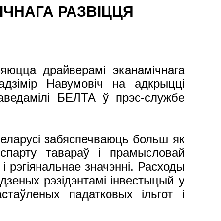
ІЧНАГА РАЗВІЦЦЯ
ляюцца драйверамі эканамічнага
ладзімір Навумовіч на адкрыцці
аведамілі БЕЛТА ў прэс-службе
Беларусі забяспечваюць больш як
спарту тавараў і прамысловай
і рэгіянальнае значэнні. Расходы
дзеных рэзідэнтамі інвестыцый у
стаўленых падатковых ільгот і