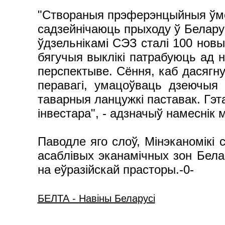
"Створаныя прэферэнцыйныя ўмо
садзейнічаюць прыходу ў Белару
ўдзельнікамі СЭЗ сталі 100 новы
бягучыя выклікі патрабуюць ад 
перспектыве. Сёння, каб дасягн
перавагі, умацоўваць дзеючыя 
таварныя ланцужкі паставак. Гэ
інвестара", - адзначыў намеснік м
Паводле яго слоў, Мінэканомікі
асаблівых эканамічных зон Бела
на еўразійскай прасторы.-0-
БЕЛТА - Навiны Беларусi