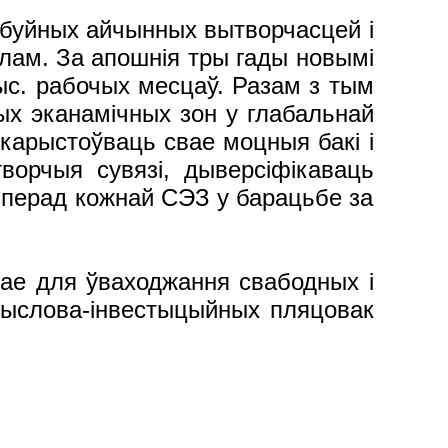
буйных айчынных вытворчасцей і
лам. За апошнія тры гады новымі
тыс. рабочых месцаў. Разам з тым
ых эканамічных зон у глабальнай
карыстоўваць свае моцныя бакі і
ворчыя сувязі, дыверсіфікаваць
 перад кожнай СЭЗ у барацьбе за
мае для ўваходжання свабодных і
амыслова-інвестыцыйных пляцовак