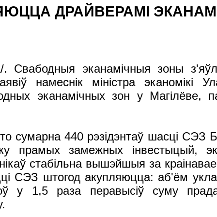
ЛЯЮЦЦА ДРАЙВЕРАМІ ЭКАНАМ
/. Свабодныя эканамічныя зоны з'яў
аявіў намеснік міністра эканомікі У
одных эканамічных зон у Магілёве, п
што сумарна 440 рэзідэнтаў шасці СЭЗ 
ку прамых замежных інвестыцый, эк
тнікаў стабільна вышэйшыя за краінавае 
ці СЭЗ штогод акупляюцца: аб'ём укла
ў у 1,5 раза перавысіў суму прада
.