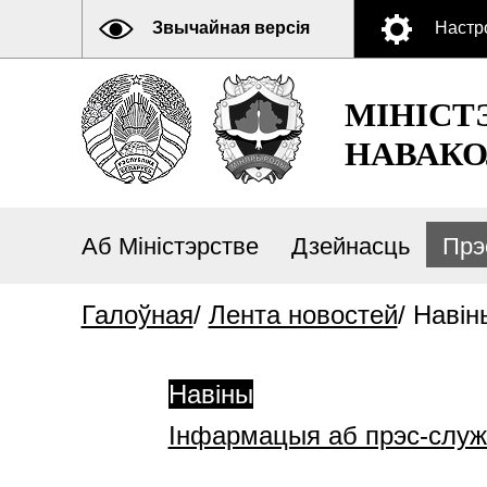
Звычайная версія
Настр
МІНІСТ
НАВАКО
Аб Міністэрстве
Дзейнасць
Прэ
Галоўная
/
Лента новостей
/
Навін
Навіны
Інфармацыя аб прэс-слу