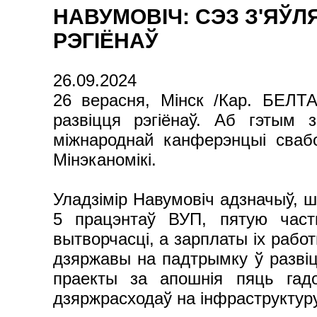
НАВУМОВІЧ: СЭЗ З'ЯЎ
РЭГІЁНАЎ
26.09.2024
26 верасня, Мінск /Кар. БЕЛТА
развіцця рэгіёнаў. Аб гэтым з
міжнароднай канферэнцыі сваб
Мінэканомікі.
Уладзімір Навумовіч адзначыў, 
5 працэнтаў ВУП, пятую част
вытворчасці, а зарплаты іх рабо
дзяржавы на падтрымку ў развіц
праекты за апошнія пяць гадо
дзяржрасходаў на інфраструктуру