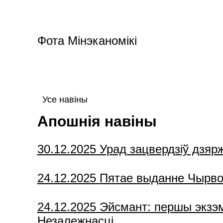
Фота Мінэканомікі
Усе навіны
Апошнія навіны
30.12.2025
Урад зацвердзіў дзяр
24.12.2025
Пятае выданне Чырвона
24.12.2025
Эйсмант: першы экзэм
Незалежнасці