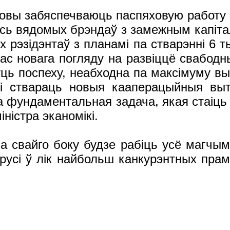
вы забяспечваюць паспяховую работу 
сь вядомых брэндаў з замежным капіта
х рэзідэнтаў з планамі па стварэнні 6 
нас новага погляду на развіццё свабодн
уць поспеху, неабходна па максімуму вы
і ствараць новыя кааперацыйныя выт
та фундаментальная задача, якая стаіць
іністра эканомікі.
 са свайго боку будзе рабіць усё магчы
русі ў лік найбольш канкурэнтных пр