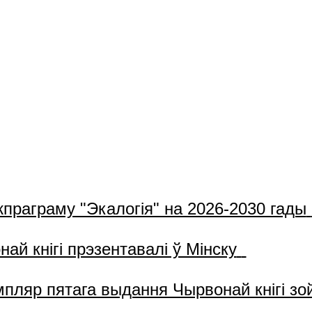
жпраграму "Экалогія" на 2026-2030 гады
й кнігі прэзентавалі ў Мінску
пляр пятага выдання Чырвонай кнігі з