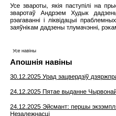
Усе звароты, якія паступілі на пр
зваротаў Андрэем Худык дадзен
рэагаванні і ліквідацыі праблемн
заяўнікам дадзены тлумачэнні, рэк
Усе навіны
Апошнія навіны
30.12.2025
Урад зацвердзіў дзяржпр
24.12.2025
Пятае выданне Чырвонай к
24.12.2025
Эйсмант: першы экзэмпля
Незалежнасці