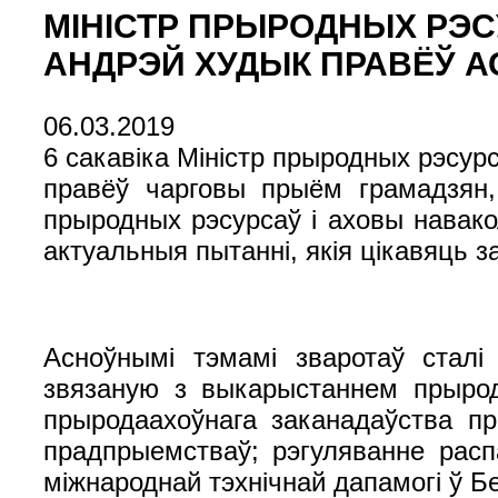
МІНІСТР ПРЫРОДНЫХ РЭС
АНДРЭЙ ХУДЫК ПРАВЁЎ 
06.03.2019
6 сакавіка Міністр прыродных рэсур
правёў чарговы прыём грамадзян, 
прыродных рэсурсаў і аховы навако
актуальныя пытанні, якія цікавяць за
Асноўнымі тэмамі зваротаў сталі
звязаную з выкарыстаннем прырод
прыродаахоўнага заканадаўства пр
прадпрыемстваў; рэгуляванне расп
міжнароднай тэхнічнай дапамогі ў Бе