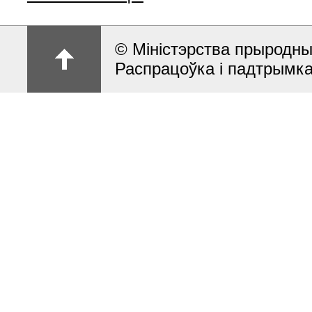
© Міністэрства прыродны
Распрацоўка і падтрымк