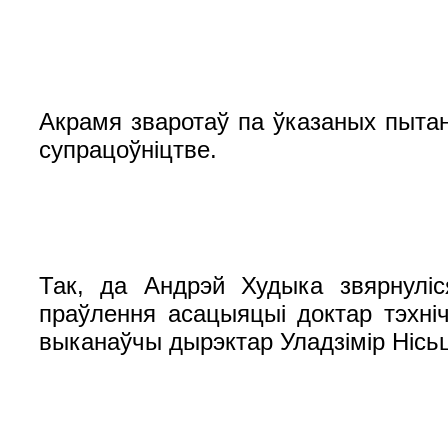
Акрамя зваротаў па ўказаных пытан
супрацоўніцтве.
Так, да Андрэй Худыка звярнуліс
праўлення асацыяцыі доктар тэхнічн
выканаўчы дырэктар Уладзімір Нісь