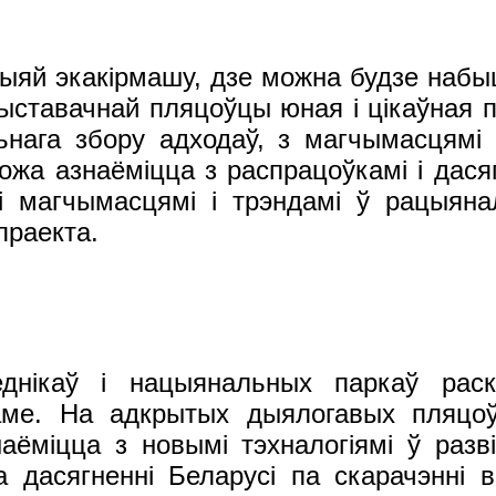
ацыяй экакірмашу, дзе можна будзе набы
ыставачнай пляцоўцы юная і цікаўная 
ьнага збору адходаў, з магчымасцямі
ожа азнаёміцца з распрацоўкамі і дасяг
мі магчымасцямі і трэндамі ў рацыян
 праекта.
аведнікаў і нацыянальных паркаў р
раме. На адкрытых дыялогавых пляцо
наёміцца з новымі тэхналогіямі ў разві
 дасягненні Беларусі па скарачэнні в