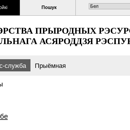
ойкі
Пошук
ЭРСТВА ПРЫРОДНЫХ РЭСУР
ЛЬНАГА АСЯРОДДЗЯ РЭСПУБ
с-служба
Прыёмная
ы
жбе