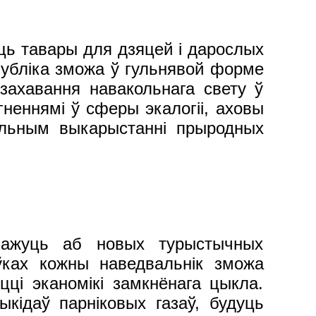
ць тавары для дзяцей і дарослых
публіка зможа ў гульнявой форме
 захавання навакольнага свету ў
неннямі ў сферы экалогіі, аховы
альным выкарыстанні прыродных
аскажуць аб новых турыстычных
ўках кожны наведвальнік зможа
цці эканомікі замкнёнага цыкла.
ыкідаў парніковых газаў, будуць