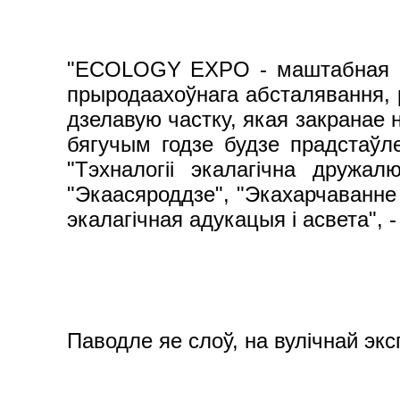
"ECOLOGY EXPO - маштабная па
прыродаахоўнага абсталявання, р
дзелавую частку, якая закранае 
бягучым годзе будзе прадстаўлен
"Тэхналогіі экалагічна дружалю
"Экаасяроддзе", "Экахарчаванне 
экалагічная адукацыя і асвета", 
Паводле яе слоў, на вулічнай эк