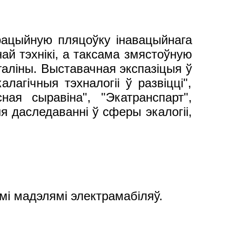
ацыйную пляцоўку інавацыйнага
ай тэхнікі, а таксама змястоўную
галіны. Выставачная экспазіцыя ў
лагічныя тэхналогіі ў развіцці",
сная сыравіна", "Экатранспарт",
я даследаванні ў сферы экалогіі,
мі мадэлямі электрамабіляў.