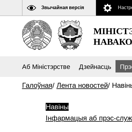
Звычайная версія
Настр
МІНІСТ
НАВАКО
Аб Міністэрстве
Дзейнасць
Прэ
Галоўная
/
Лента новостей
/
Навін
Навіны
Інфармацыя аб прэс-слу