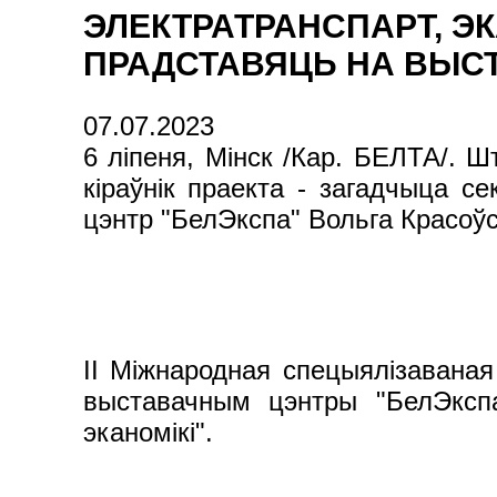
ЭЛЕКТРАТРАНСПАРТ, ЭК
ПРАДСТАВЯЦЬ НА ВЫС
07.07.2023
6 ліпеня, Мінск /Кар. БЕЛТА/.
кіраўнік праекта - загадчыца 
цэнтр "БелЭкспа" Вольга Красоў
II Міжнародная спецыялізавана
выставачным цэнтры "БелЭкспа"
эканомікі".