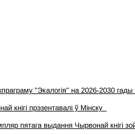
жпраграму "Экалогія" на 2026-2030 гады
й кнігі прэзентавалі ў Мінску
пляр пятага выдання Чырвонай кнігі з