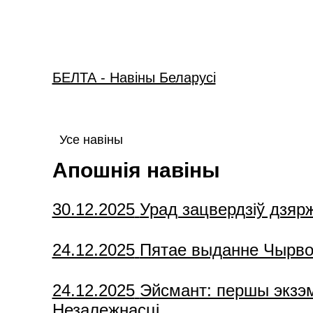
БЕЛТА - Навiны Беларусi
Усе навіны
Апошнія навіны
30.12.2025
Урад зацвердзіў дзяр
24.12.2025
Пятае выданне Чырвона
24.12.2025
Эйсмант: першы экзэм
Незалежнасці