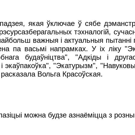
дзея, якая ўключае ў сябе дэманстр
эсурсазберагальных тэхналогій, сучасн
найбольш важныя і актуальныя пытанні 
а па васьмі напрамках. У іх ліку "Эка
бнага будаўніцтва", "Адкіды і друга
і экаўпакоўка", "Экатурызм", "Навуковы
- расказала Вольга Красоўская.
спазіцыі можна будзе азнаёміцца з розны