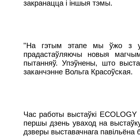
закранацца і іншыя тэмы.
"На гэтым этапе мы ўжо з уп
прадастаўляючы новыя магчым
пытанняў. Упэўнены, што выстаў
заканчэнне Вольга Красоўская.
Час работы выстаўкі ECOLOGY EX
першы дзень уваход на выстаўку 
дзверы выставачнага павільёна 