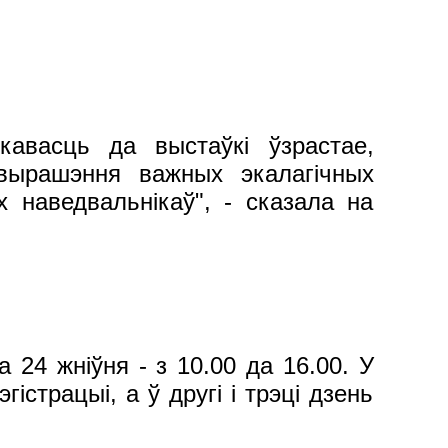
авасць да выстаўкі ўзрастае,
вырашэння важных экалагічных
х наведвальнікаў", - сказала на
24 жніўня - з 10.00 да 16.00. У
страцыі, а ў другі і трэці дзень