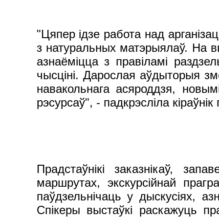
"Цяпер ідзе работа над арганіз
з натуральных матэрыялаў. На в
азнаёміцца з правіламі раздзел
чысціні. Дарослая аўдыторыя зм
навакольнага асяроддзя, новы
рэсурсаў", - падкрэсліла кіраўнік
Прадстаўнікі заказнікаў, зап
маршрутах, экскурсійнай праг
паўдзельнічаць у дыскусіях, аз
Спікеры выстаўкі раскажуць пра