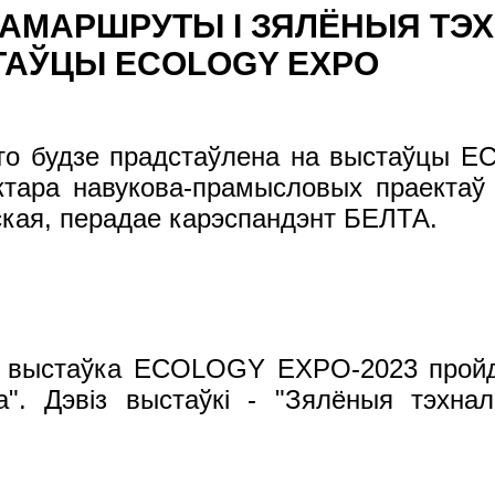
АМАРШРУТЫ І ЗЯЛЁНЫЯ ТЭХ
ТАЎЦЫ ECOLOGY EXPO
 Што будзе прадстаўлена на выстаўцы 
сектара навукова-прамысловых праект
ская, перадае карэспандэнт БЕЛТА.
я выстаўка ECOLOGY EXPO-2023 пройдз
. Дэвіз выстаўкі - "Зялёныя тэхнало