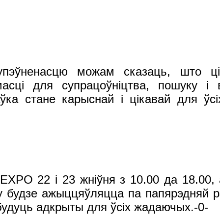
эўненасцю можам сказаць, што цік
асці для супрацоўніцтва, пошуку і 
ка стане карыснай і цікавай для ўсі
PO 22 і 23 жніўня з 10.00 да 18.00, а 
будзе ажыццяўляцца па папярэдняй рэгі
будуць адкрыты для ўсіх жадаючых.-0-