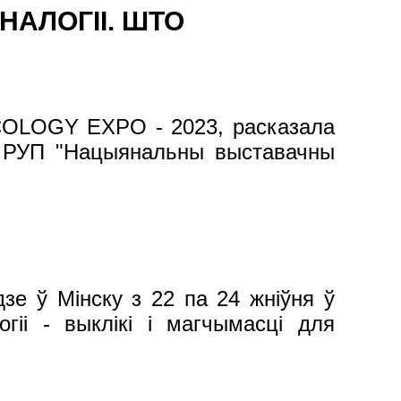
НАЛОГІІ. ШТО
ECOLOGY EXPO - 2023, расказала
аў РУП "Нацыянальны выставачны
е ў Мінску з 22 па 24 жніўня ў
гіі - выклікі і магчымасці для