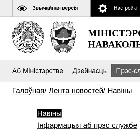
Звычайная версія
Настройкі
МІНІСТЭР
НАВАКОЛЬ
Аб Міністэрстве
Дзейнасць
Прэс-с
Галоўная
/
Лента новостей
/
Навіны
Навіны
Інфармацыя аб прэс-службе