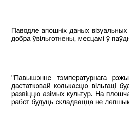
Паводле апошніх даных візуальных 
добра ўвільготнены, месцамі ў паўд
"Павышэнне тэмпературнага рэжы
дастатковай колькасцю вільгаці бу
развіццю азімых культур. На плошч
работ будуць складвацца не лепшым 