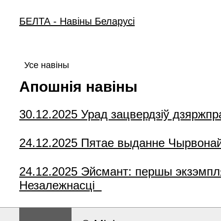
БЕЛТА - Навiны Беларусi
Усе навіны
Апошнія навіны
30.12.2025
Урад зацвердзіў дзяржпр
24.12.2025
Пятае выданне Чырвонай к
24.12.2025
Эйсмант: першы экзэмпля
Незалежнасці