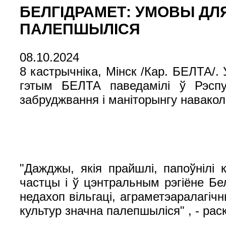
БЕЛГІДРАМЕТ: УМОВЫ ДЛ
ПАЛЕПШЫЛІСЯ
08.10.2024
8 кастрычніка, Мінск /Кар. БЕЛТА/.
гэтым БЕЛТА паведамілі ў Рэспуб
забруджвання і маніторынгу навако
"Дажджы, якія прайшлі, папоўнілі 
частцы і ў цэнтральным рэгіёне Бе
недахоп вільгаці, аграметэаралагіч
культур значна палепшыліся" , - рас