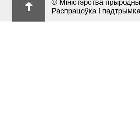
© Міністэрства прыродны
Распрацоўка і падтрымк