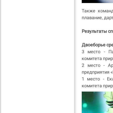
Также команд
плавание, дар
Результаты с
Двоеборье ср
3 место - Па
комитета при
2 место - Ар
предприятия «
1 место - Ек
комитета при