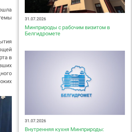
ошла
темы
31.07.2026
Минприроды с рабочим визитом в
Белгидромете
рытия
ющей
рта в
вших
ного
оких
31.07.2026
Внутренняя кухня Минприроды: