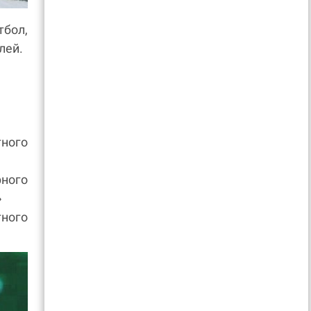
тбол,
лей.
ного
ного
»
ного