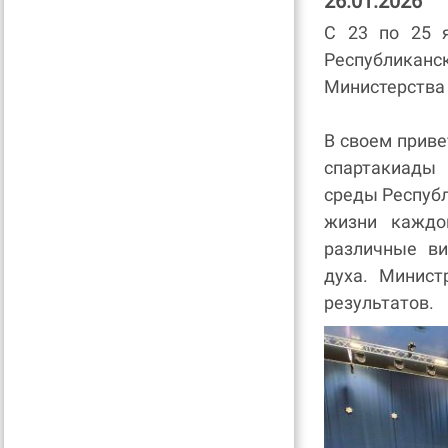
26.01.2026
C 23 по 25 я
Республикан
Министерства
В своем прив
спартакиады
среды Республ
жизни каждо
различные ви
духа. Минис
результатов.