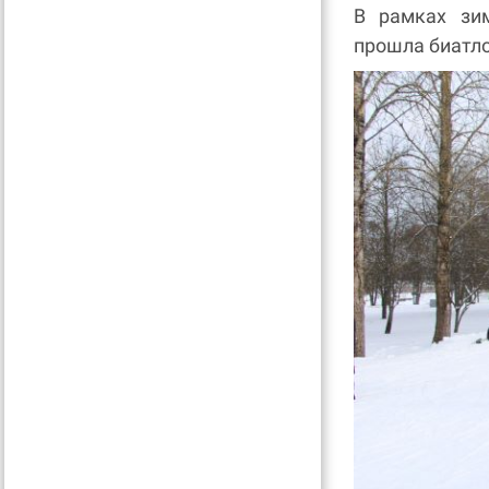
В рамках зи
прошла биатло