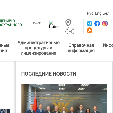
Рус
Eng
Бел
ЩЕНИЙ О
ООХРАННОГО
Административные
нные
Справочная
Инф
процедуры и
ния
информация
лицензирование
ПОСЛЕДНИЕ НОВОСТИ