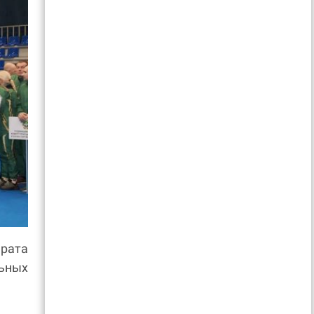
арата
ьных