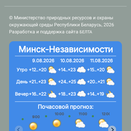
© Министерство природных ресурсов и охраны
окружающей среды Республики Беларусь, 2026
Разработка и поддержка сайта
БЕЛТА
Минск-Независимости
9.08.2026
10.08.2026
11.08.2026
Утро
+12..+20
+14..+23
+15..+20
День
+21..+23
+24..+25
+20..+21
Вечер
+16..+22
+18..+23
+14..+19
Почасовой прогноз:
10:00
11:00
12:00
13:
9:00