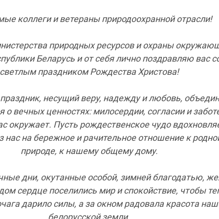
ые коллеги и ветераны природоохранной отрасли!
нистерства природных ресурсов и охраны окружаю
публики Беларусь и от себя лично поздравляю вас с
светлым праздником Рождества Христова!
праздник, несущий веру, надежду и любовь, объеди
я о вечных ценностях: милосердии, согласии и забот
нас окружает. Пусть рождественское чудо вдохновля
з нас на бережное и рачительное отношение к родно
природе, к нашему общему дому.
чные дни, окутанные особой, зимней благодатью, ж
дом сердце поселились мир и спокойствие, чтобы те
чага дарило силы, а за окном радовала красота наш
белорусской земли.