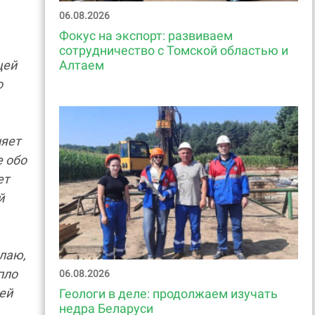
06.08.2026
Фокус на экспорт: развиваем
сотрудничество с Томской областью и
щей
Алтаем
о
няет
е обо
ет
й
елаю,
пло
06.08.2026
ей
Геологи в деле: продолжаем изучать
недра Беларуси