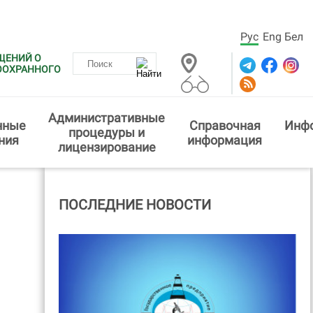
Рус
Eng
Бел
ЩЕНИЙ О
ООХРАННОГО
Административные
нные
Справочная
Инф
процедуры и
ния
информация
лицензирование
ПОСЛЕДНИЕ НОВОСТИ