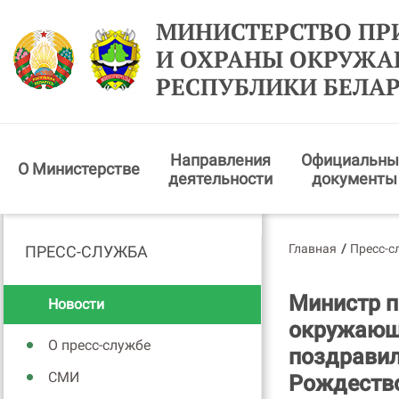
МИНИСТЕРСТВО ПР
И ОХРАНЫ ОКРУЖ
РЕСПУБЛИКИ БЕЛА
Направления
Официальны
О Министерстве
деятельности
документы
Главная
/
Пресс-с
ПРЕСС-СЛУЖБА
Министр п
Новости
окружающ
О пресс-службе
поздравил
СМИ
Рождеств