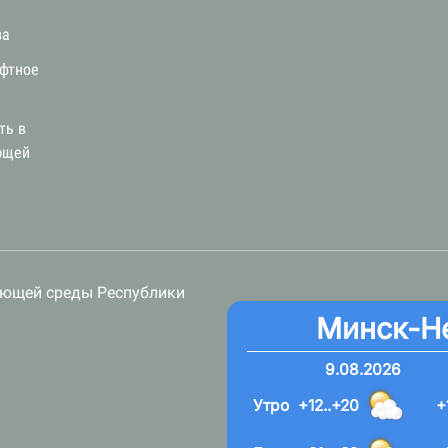
за
афтное
ть в
ющей
ающей среды Республики
Минск-Н
9.08.2026
Утро
+12..+20
+