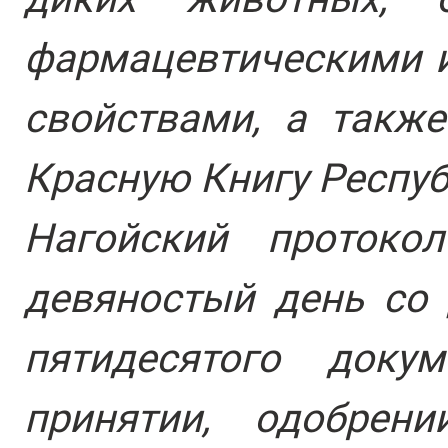
фармацевтическими и
свойствами, а такж
Красную Книгу Респуб
Нагойский протоко
девяностый день со 
пятидесятого доку
принятии, одобрен