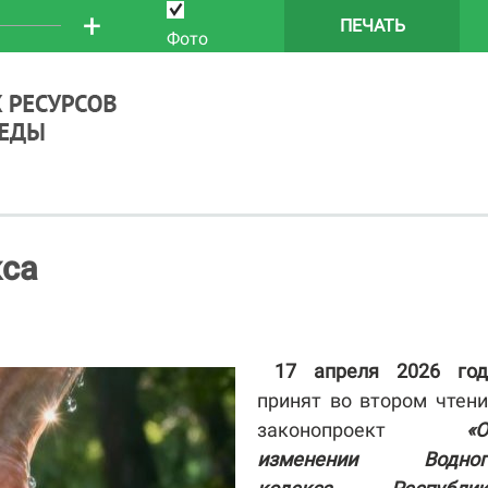
+
ПЕЧАТЬ
Фото
кса
17 апреля 2026 год
принят во втором чтен
законопроект
«О
изменении Водног