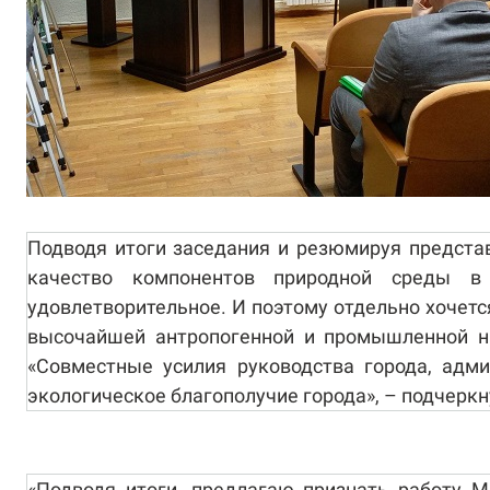
Подводя итоги заседания и резюмируя предста
качество компонентов природной среды в
удовлетворительное. И поэтому отдельно хочетс
высочайшей антропогенной и промышленной на
«Совместные усилия руководства города, адм
экологическое благополучие города», – подчерк
«Подводя итоги, предлагаю признать работу М