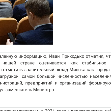
вленную информацию, Иван Приходько отметил, чт
 нашей стране оценивается как стабильное 
я отметить значительный вклад Минска как города 
грузкой, самой большой численностью населения
инистраций, предприятий и организаций формирую
нул заместитель Министра.
ингоркомприроды в 2024 году удовлетворительной