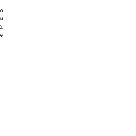
го
и
,
ие