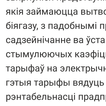
якія займаюцца вытво
біягазу, з падобнымі 
садзейнічанне ва ўст
стымулюючых каэфіц
тарыфаў на электрычн
гэтыя тарыфы вядуць
рэнтабельнасці прад