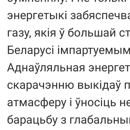
энергетыкі забяспечв
газу, якія ў большай с
Беларусі імпартуемым
Аднаўляльная энергет
скарачэнню выкідаў п
атмасферу і ўносіць н
барацьбу з глабальны