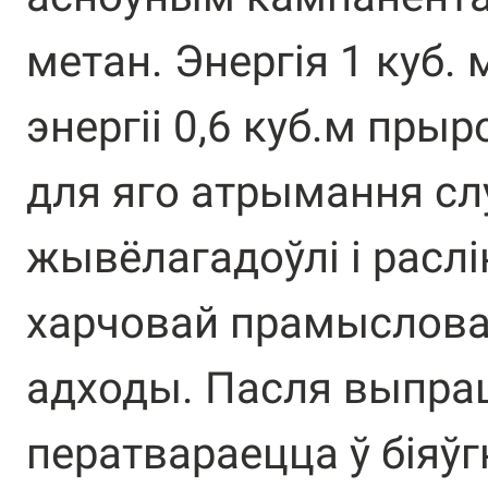
метан. Энергія 1 куб. 
энергіі 0,6 куб.м пры
для яго атрымання сл
жывёлагадоўлі і раслі
харчовай прамысловас
адходы. Пасля выпрац
ператвараецца ў біяўг