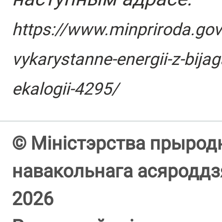
https://www.minpriroda.gov
vykarystanne-energii-z-bijag
ekalogii-4295/
© Міністэрства прыродн
навакольнага асяроддзя
2026