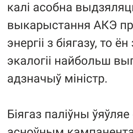
калі асобна выдзяляць
выкарыстання АКЭ пр
энергіі з біягазу, то ё
экалогіі найбольш выг
адзначыў міністр.
Біягаз паліўны ўяўляе
асноўным кампанента