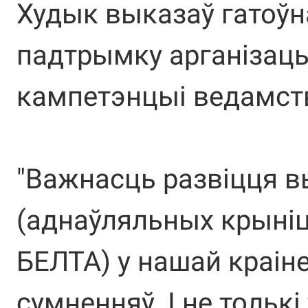
Худык выказаў гатоўн
падтрымку арганізац
кампетэнцыі ведамст
"Важнасць развіцця 
(аднаўляльных крыніц 
БЕЛТА) у нашай краіне
сумненняў. І не толькі