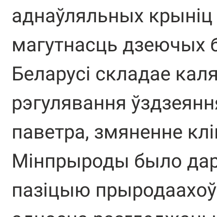
аднаўляльных крыніц 
магутнасць дзеючых б
Беларусі складае кал
рэгулявання ўздзеянн
паветра, змяненне кл
Мінпрыроды было дар
пазіцыю прыродаахоў