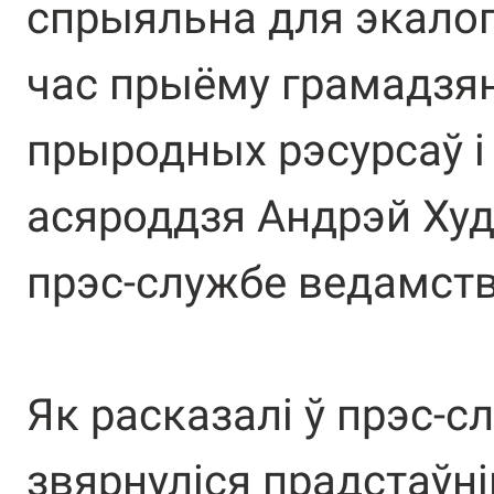
спрыяльна для экалогі
час прыёму грамадзян 
прыродных рэсурсаў і
асяроддзя Андрэй Худ
прэс-службе ведамств
Як расказалі ў прэс-сл
звярнуліся прадстаўні