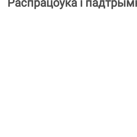
Распрацоўка і падтрым