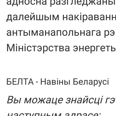
адносна разгледжаны
далейшым накіраванне
антыманапольнага рэг
Міністэрства энергеты
БЕЛТА - Навiны Беларусi
Вы можаце знайсці гэ
наступным адрасе: