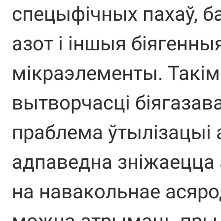
спецыфічных пахаў, ба
азот і іншыя біягенныя
мікраэлементы. Такі
вытворчасці біягазав
праблема ўтылізацыі 
адпаведна зніжаецца 
на навакольнае асяро