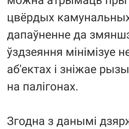
можна атрымаць пры 
цвёрдых камунальных 
дапаўненне да змянш
ўздзеяння мінімізуе 
аб'ектах і зніжае рыз
на палігонах.
Згодна з данымі дзяр