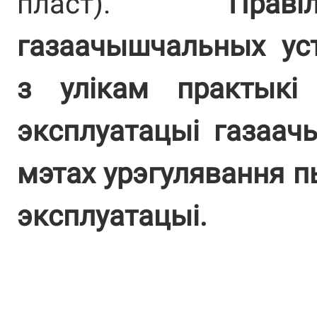
пласт).
Прав
газаачышчальных ус
з улікам практыкі
эксплуатацыі газаач
мэтах урэгулявання пы
эксплуатацыі.