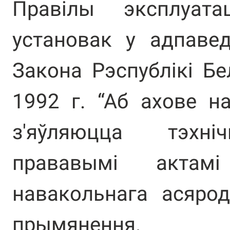
Правілы эксплуата
установак у адпаве
Закона Рэспублікі Бе
1992 г. “Аб ахове н
з'яўляюцца тэхні
прававымі акта
навакольнага асяро
прымянення.