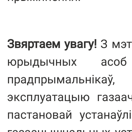
Звяртаем увагу!
З мэт
юрыдычных асоб
прадпрымальнікаў
эксплуатацыю газаа
пастановай устанаўл