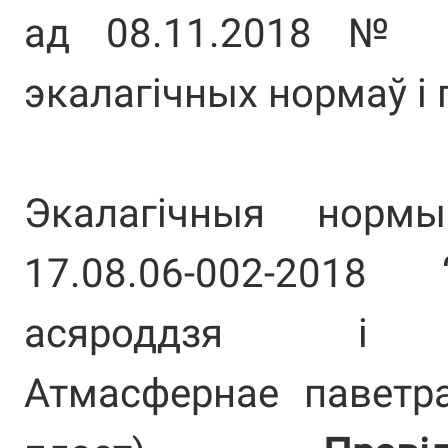
ад 08.11.2018 № 6
экалагічных нормаў і
Экалагічныя норм
17.08.06-002-2018
асяроддзя і пр
Атмасфернае паветр