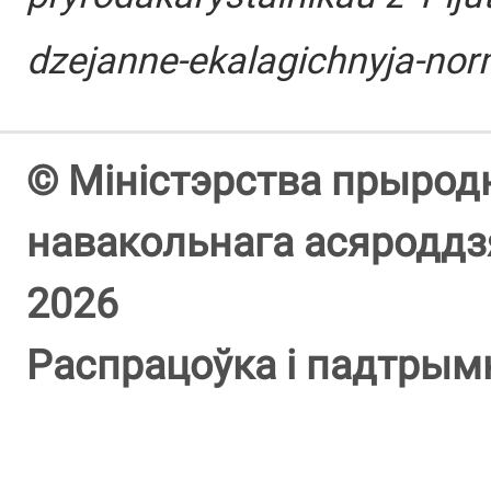
dzejanne-ekalagichnyja-norm
© Міністэрства прыродн
навакольнага асяроддзя
2026
Распрацоўка і падтрым