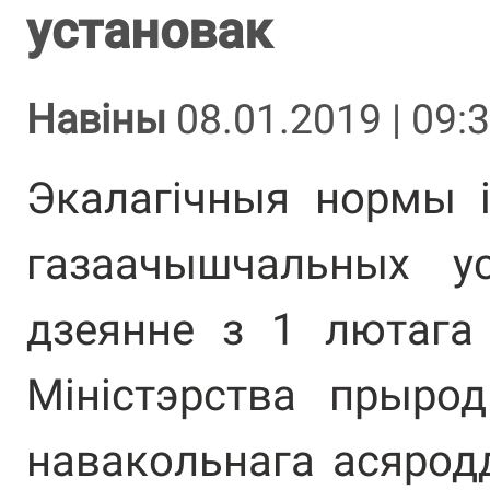
установак
Навіны
08.01.2019 | 09:
Экалагічныя нормы і
газаачышчальных у
дзеянне з 1 лютага
Міністэрства прыро
навакольнага асяродд