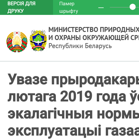
ВЕРСІЯ ДЛЯ
Памер
─
ДРУКУ
шрыфту
Увазе прыродакары
лютага 2019 года 
экалагічныя нормы
эксплуатацыі газ