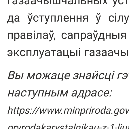
газаачышчальных уст
да ўступлення ў сіл
правілаў, сапраўдныя
эксплуатацыі газаач
Вы можаце знайсці гэ
наступным адрасе:
https://www.minpriroda.go
pryrodakarystalnikau-z-1-lj