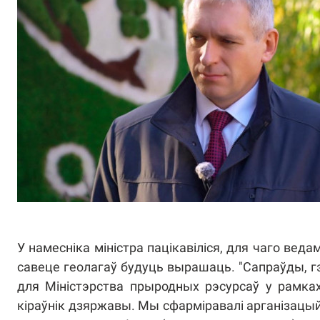
У намесніка міністра пацікавіліся, для чаго вед
савеце геолагаў будуць вырашаць. "Сапраўды, г
для Міністэрства прыродных рэсурсаў у рамках 
кіраўнік дзяржавы. Мы сфарміравалі арганізацы