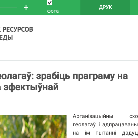
+
ДРУК
фота
еолагаў: зрабіць праграму на
а эфектыўнай
Арганізацыйны схо
геолагаў і адпрацаван
на ім пытанні дадуц