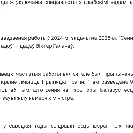
сюды ж уключаны спецыялісты з глыбокімі ведамі 
.
аведзеная работа ў 2024-м, задачы на 2025-ы. "Сён
доў", - дадаў Віктар Галанаў.
савецкі час гэтыя работы вяліся, але былі прыпынен
краіне лічыцца Прыпяцкі прагін. "Там разведана 
рыць аб тым, што сёння на тэрыторыі Беларусі ёс
- заўважыў намеснік міністра.
ў савецкія гады свідравін ёсць шэраг тых, які