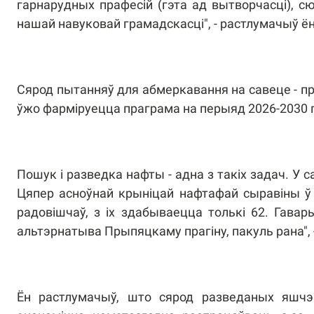
гарнарудных прафесій (гэта ад вытворчасці), 
нашай навуковай грамадскасці", - растлумачыў ён
Сярод пытанняў для абмеркавання на савеце - пр
ўжо фарміруецца праграма на перыяд 2026-2030 га
Пошук і разведка нафты - адна з такіх задач. У 
Цяпер асноўнай крыніцай нафтафай сыравіны ў 
радовішчаў, з іх здабываецца толькі 62. Гава
альтэрнатыва Прыпяцкаму прагіну, пакуль рана", 
Ён растлумачыў, што сярод разведаных яшчэ 