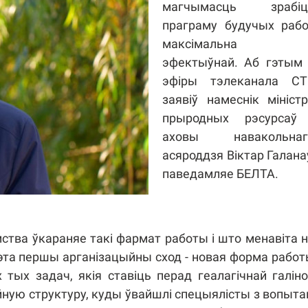
магчымасць зрабіц
праграму будучых рабо
максімальна
эфектыўнай. Аб гэтым 
эфіры тэлеканала СТ
заявіў намеснік мініст
прыродных рэсурсаў 
аховы навакольнаг
асяроддзя Віктар Галана
паведамляе БЕЛТА.
амства ўкараняе такі фармат работы і што менавіта 
эта першы арганізацыйны сход - новая форма рабо
тых задач, якія ставіць перад геалагічнай галін
йную структуру, куды ўвайшлі спецыялісты з вопыт