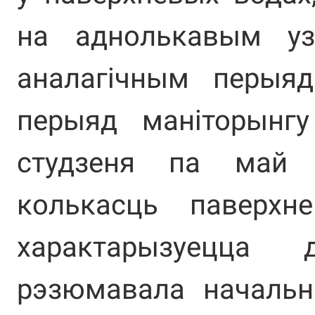
на аднолькавым уз
аналагічным перыяд
перыяд маніторынг
студзеня па май 
колькасць паверхн
характарызуецца
рэзюмавала начальн