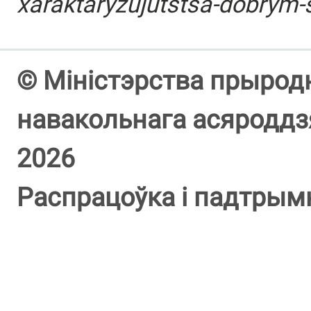
xaraktaryzujutstsa-dobrym
© Міністэрства прыродн
навакольнага асяроддзя
2026
Распрацоўка і падтрым