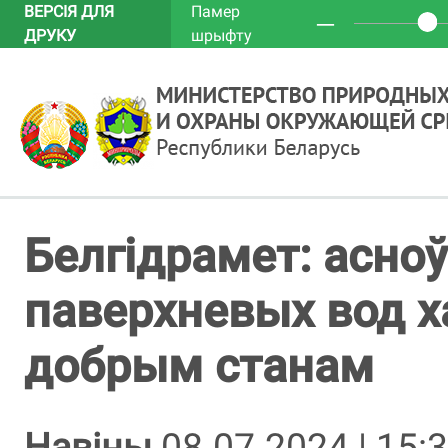
ВЕРСІЯ ДЛЯ
Памер
─
ДРУКУ
шрыфту
Белгідрамет: асно
паверхневых вод 
добрым станам
Навіны
08.07.2024 | 15: