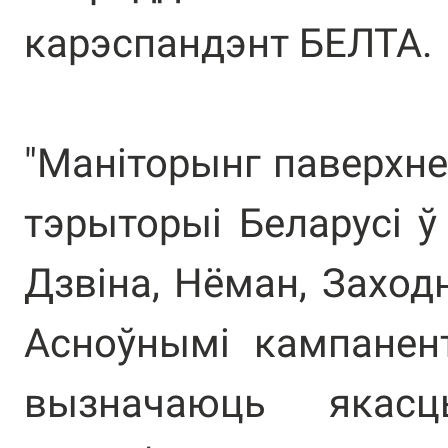
карэспандэнт БЕЛТА.
"Маніторынг паверхне
тэрыторыі Беларусі ў
Дзвіна, Нёман, Заходн
Асноўнымі кампанен
вызначаюць якас