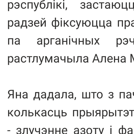
рэспублікі, застаю
радзей фіксуюцца пр
па арганічных рэ
растлумачыла Алена 
Яна дадала, што з па
колькасць прыярытэт
- злучэнне азоту і фа