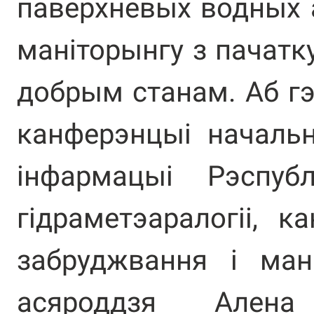
паверхневых водных а
маніторынгу з пачатк
добрым станам. Аб гэ
канферэнцыі начальн
інфармацыі Рэспуб
гідраметэаралогіі, к
забруджвання і ман
асяроддзя Алена