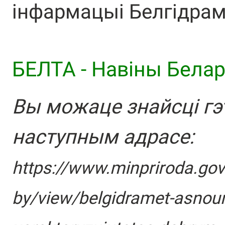
інфармацыі Белгідраме
БЕЛТА - Навiны Белар
Вы можаце знайсці гэ
наступным адрасе:
https://www.minpriroda.gov
by/view/belgidramet-asnoun