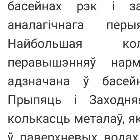
басейнах рэк і за
аналагічнага пер
Найбольшая ко
перавышэнняў нар
адзначана ў басей
Прыпяць і Заходня
колькасць металаў, я
ў паверхневых водах