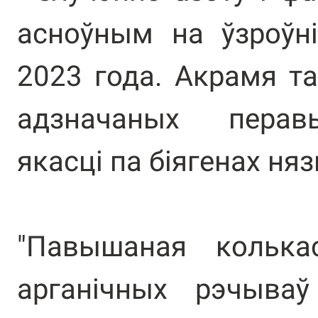
асноўным на ўзроўні
2023 года. Акрамя та
адзначаных перав
якасці па біягенах ня
"Павышаная колька
арганічных рэчываў