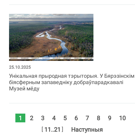
25.10.2025
Унікальная прыродная тэрыторыя. У Бярэзінскім
біясферным запаведніку добраўпарадкавалі
Музей мёду
1
2
3
4
5
6
7
8
9
10
[
]
11..21
Наступныя