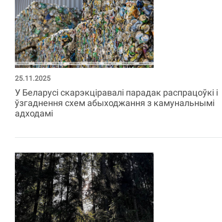
25.11.2025
У Беларусі скарэкціравалі парадак распрацоўкі і
ўзгаднення схем абыходжання з камунальнымі
адходамі