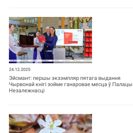
24.12.2025
Эйсмант: першы экзэмпляр пятага выдання
Чырвонай кнігі зойме ганаровае месца ў Палацы
Незалежнасці