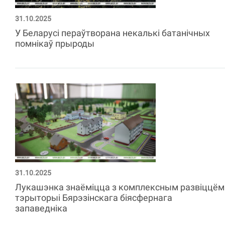
31.10.2025
У Беларусі пераўтворана некалькі батанічных
помнікаў прыроды
31.10.2025
Лукашэнка знаёміцца з комплексным развіццём
тэрыторыі Бярэзінскага біясфернага
запаведніка