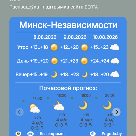
Распрацоўка і падтрымка сайта
БЕЛТА
Минск-Независимости
8.08.2026
9.08.2026
10.08.2026
Утро
+13..+18
+12..+20
+15..+23
День
+19..+20
+21..+23
+24..+24
Вечер
+15..+19
+18..+23
+18..+20
Почасовой прогноз:
18:00
19:00
20:00
21:
17:00
+19
+19
+19
+1
+20
4 м/с
4 м/с
4 м/с
3 м
4 м/с
С-З ↖
С-З ↖
С-З ↖
С-З
С-З ↖
Белгидромет
Pogoda.by