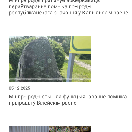
Мінпрыроды прапануе абмеркаваць
пераўтварэнне помніка прыроды
рэспубліканскага значэння ў Капыльскім раёне
05.12.2025
Мінпрыроды спыніла функцыянаванне помніка
прыроды ў Вілейскім раёне