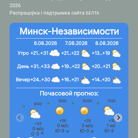
2026
Распрацоўка і падтрымка сайта
БЕЛТА
Минск-Независимости
6.08.2026
7.08.2026
8.08.2026
Утро
+21..+31
+21..+22
+13..+19
День
+31..+33
+19..+22
+20..+21
Вечер
+24..+30
+16..+21
+14..+20
Почасовой прогноз:
9:00
10:00
11:00
12:
8:00
+26
+28
+30
+3
+23
0 м/с
0 м/с
1 м/с
1 м
0 м/с
Ю-З ↙
Ю-З ↙
Ю-З ↙
Ю-
С-З ↖