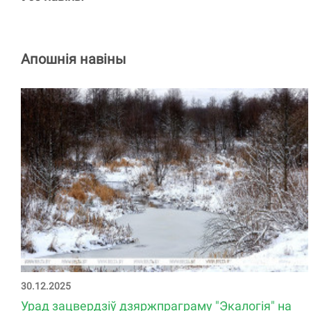
Апошнія навіны
30.12.2025
Урад зацвердзіў дзяржпраграму "Экалогія" на