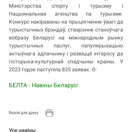
Міністэрства спорту і турызму і
Нацыянальнае агенцтва па турызме.
Конкурс накіраваны на прыцягненне ўвагі да
турыстычных брэндаў, стварэнне станоўчага
вобразу Беларусі на міжнародным рынку
турыстычных паслуг, папулярызацыю
актыўнага адпачынку і развіццё інтарэсу да
гісторыка-культурнай спадчыны краіны. У
2023 годзе паступіла 835 заявак.-0-
БЕЛТА - Навiны Беларусi
Версія для друку
Усе навіны