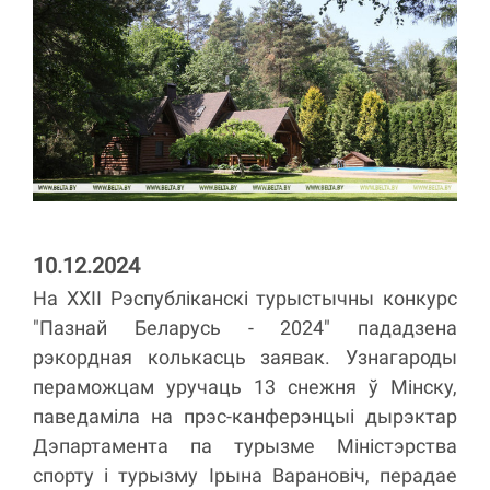
10.12.2024
На ХХІІ Рэспубліканскі турыстычны конкурс
"Пазнай Беларусь - 2024" пададзена
рэкордная колькасць заявак. Узнагароды
пераможцам уручаць 13 снежня ў Мінску,
паведаміла на прэс-канферэнцыі дырэктар
Дэпартамента па турызме Міністэрства
спорту і турызму Ірына Варановіч, перадае