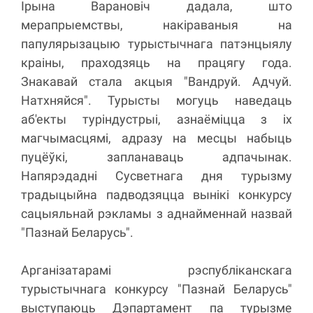
Ірына Варановіч дадала, што
мерапрыемствы, накіраваныя на
папулярызацыю турыстычнага патэнцыялу
краіны, праходзяць на працягу года.
Знакавай стала акцыя "Вандруй. Адчуй.
Натхняйся". Турысты могуць наведаць
аб'екты туріндустрыі, азнаёміцца з іх
магчымасцямі, адразу на месцы набыць
пуцёўкі, запланаваць адпачынак.
Напярэдадні Сусветнага дня турызму
традыцыйна падводзяцца вынікі конкурсу
сацыяльнай рэкламы з аднайменнай назвай
"Пазнай Беларусь".
Арганізатарамі рэспубліканскага
турыстычнага конкурсу "Пазнай Беларусь"
выступаюць Дэпартамент па турызме