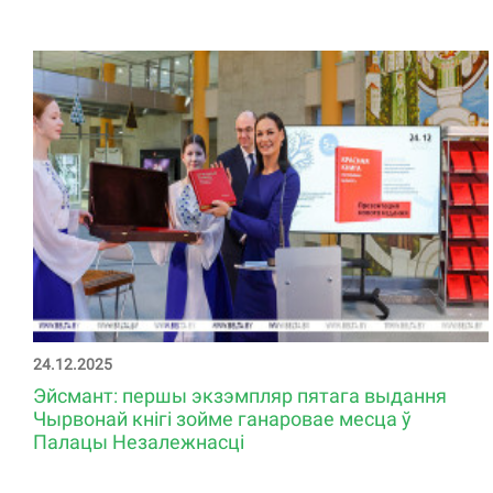
24.12.2025
Эйсмант: першы экзэмпляр пятага выдання
Чырвонай кнігі зойме ганаровае месца ў
Палацы Незалежнасці