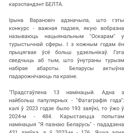
карэспандэнт БЕЛТА.
Ірына Варановіч адзначыла, што гэты
конкурс - важная падзея, якую вобразна
называюць нацыянальным "Оскарам" у
турыстычнай сферы. І з кожным годам ён
прыцягвае ўсё больш удзельнікаў. Гэта
сведчыць аб тым, што ўнутраны турызм
набірае абароты. Беларусы актыўна
падарожнічаюць па краіне.
"Прадстаўлена 13 намінацый. Адна з
найбольш папулярных - "Фатаграфія года":
калі ў 2023 годзе было 193 заяўкі, то ўжо ў
2024-м - 484. Карыстаецца попытам
намінацыя "Я пазнаю Беларусь" - пададзена
431 заяўка, а ў 2023-м - 176. Яшчэ адна