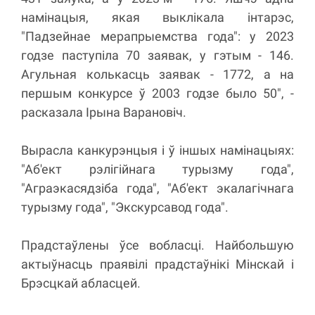
намінацыя, якая выклікала інтарэс,
"Падзейнае мерапрыемства года": у 2023
годзе паступіла 70 заявак, у гэтым - 146.
Агульная колькасць заявак - 1772, а на
першым конкурсе ў 2003 годзе было 50", -
расказала Ірына Варановіч.
Вырасла канкурэнцыя і ў іншых намінацыях:
"Аб'ект рэлігійнага турызму года",
"Аграэкасядзіба года", "Аб'ект экалагічнага
турызму года", "Экскурсавод года".
Прадстаўлены ўсе вобласці. Найбольшую
актыўнасць праявілі прадстаўнікі Мінскай і
Брэсцкай абласцей.