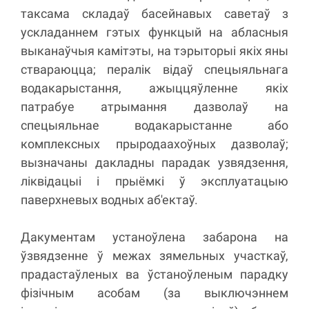
таксама складаў басейнавых саветаў з
ускладаннем гэтых функцый на абласныя
выканаўчыя камітэты, на тэрыторыі якіх яны
ствараюцца; пералік відаў спецыяльнага
водакарыстання, ажыццяўленне якіх
патрабуе атрымання дазволаў на
спецыяльнае водакарыстанне або
комплексных прыродаахоўных дазволаў;
вызначаны дакладны парадак узвядзення,
ліквідацыі і прыёмкі ў эксплуатацыю
паверхневых водных аб'ектаў.
Дакументам устаноўлена забарона на
ўзвядзенне ў межах зямельных участкаў,
прадастаўленых ва ўстаноўленым парадку
фізічным асобам (за выключэннем