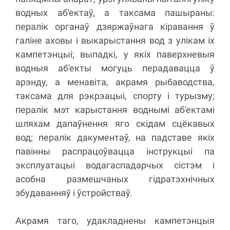
водных аб'ектаў, а таксама пашыраны:
пералік органаў дзяржаўнага кіравання ў
галіне аховы і выкарыстання вод з улікам іх
кампетэнцыі; выпадкі, у якіх паверхневыя
водныя аб'екты могуць перадавацца ў
арэнду, а менавіта, акрамя рыбаводства,
таксама для рэкрэацыі, спорту і турызму;
пералік мэт карыстання воднымі аб'ектамі
шляхам дапаўнення яго скідам сцёкавых
вод; пералік дакументаў, на падставе якіх
павінны распрацоўвацца інструкцыі па
эксплуатацыі водагаспадарчых сістэм і
асобна размешчаных гідратэхнічных
збудаванняў і ўстройстваў.
Акрамя таго, удакладнены кампетэнцыя