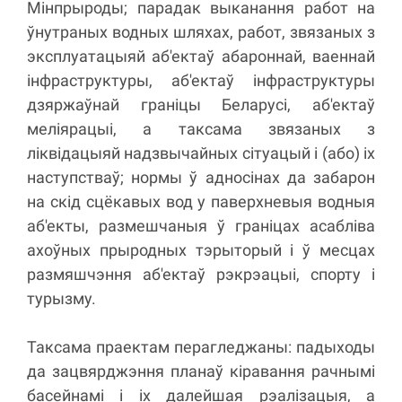
Мінпрыроды; парадак выканання работ на
ўнутраных водных шляхах, работ, звязаных з
эксплуатацыяй аб'ектаў абароннай, ваеннай
інфраструктуры, аб'ектаў інфраструктуры
дзяржаўнай граніцы Беларусі, аб'ектаў
меліярацыі, а таксама звязаных з
ліквідацыяй надзвычайных сітуацый і (або) іх
наступстваў; нормы ў адносінах да забарон
на скід сцёкавых вод у паверхневыя водныя
аб'екты, размешчаныя ў граніцах асабліва
ахоўных прыродных тэрыторый і ў месцах
размяшчэння аб'ектаў рэкрэацыі, спорту і
турызму.
Таксама праектам перагледжаны: падыходы
да зацвярджэння планаў кіравання рачнымі
басейнамі і іх далейшая рэалізацыя, а