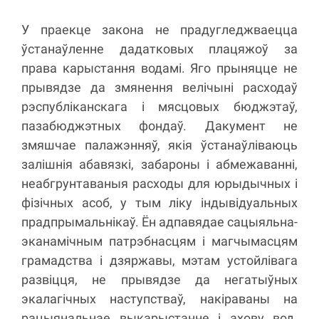
У праекце закона не прадугледжваецца
ўстанаўленне дадатковых плацяжоў за
права карыстання водамі. Яго прыняцце не
прывядзе да змянення велічыні расходаў
рэспубліканскага і мясцовых бюджэтаў,
пазабюджэтных фондаў. Дакумент не
змяшчае палажэнняў, якія ўстанаўліваюць
залішнія абавязкі, забароны і абмежаванні,
неабгрунтаваныя расходы для юрыдычных і
фізічных асоб, у тым ліку індывідуальных
прадпрымальнікаў. Ён адпавядае сацыяльна-
эканамічным патрэбнасцям і магчымасцям
грамадства і дзяржавы, мэтам устойлівага
развіцця, не прывядзе да негатыўных
экалагічных наступстваў, накіраваны на
рацыянальнае выкарыстанне і ахову вод.