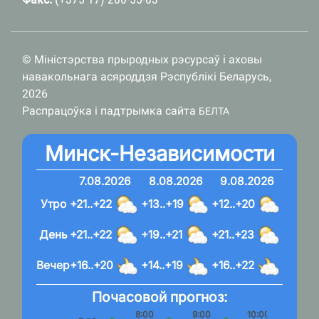
© Міністэрства прыродных рэсурсаў і аховы
навакольнага асяроддзя Рэспублікі Беларусь,
2026
Распрацоўка і падтрымка сайта
БЕЛТА
Минск-Независимости
7.08.2026
8.08.2026
9.08.2026
Утро
+21..+22
+13..+19
+12..+20
День
+21..+22
+19..+21
+21..+23
Вечер
+16..+20
+14..+19
+16..+22
Почасовой прогноз:
8:00
9:00
10:00
11: