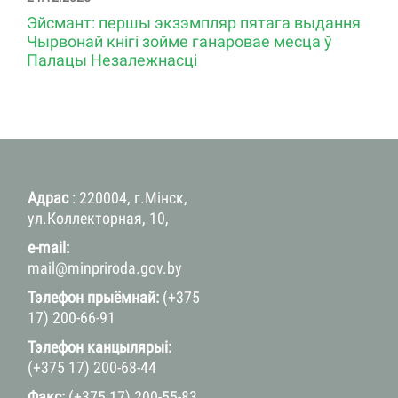
Эйсмант: першы экзэмпляр пятага выдання
Чырвонай кнігі зойме ганаровае месца ў
Палацы Незалежнасці
Адрас
: 220004, г.Мінск,
ул.Коллекторная, 10,
e-mail:
mail@minpriroda.gov.by
Тэлефон прыёмнай:
(+375
17) 200-66-91
Тэлефон канцылярыі:
(+375 17) 200-68-44
Факс:
(+375 17) 200-55-83