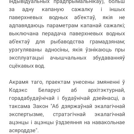
індывідуальных прадпрымальнікаў), больш
за адну капаную сажалку і іншых
паверхневых водных аб'ектаў, якія не
адпавядаюць параметрам капанай сажалкі;
выключана перадача паверхневых водных
аб'ектаў для рыбаводства грамадзянам;
урэгуляваны адносіны, якія ўзнікаюць пры
эксплуатацыі ачышчальных збудаванняў
сцёкавых вод.
Акрамя таго, праектам унесены змяненні ў
Кодэкс Беларусі аб архітэктурнай,
горадабудаўнічай і будаўнічай дзейнасці, а
таксама Закон "Аб дзяржаўнай экалагічнай
экспертызме, стратэгічнай экалагічнай
ацэнцы і ацэнцы ўздзеяння на навакольнае
асяроддзе".