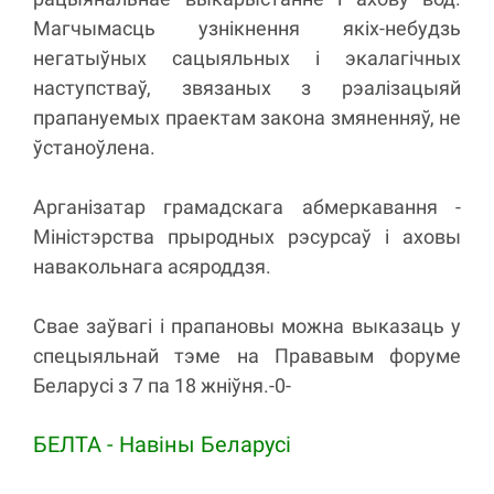
Магчымасць узнікнення якіх-небудзь
негатыўных сацыяльных і экалагічных
наступстваў, звязаных з рэалізацыяй
прапануемых праектам закона змяненняў, не
ўстаноўлена.
Арганізатар грамадскага абмеркавання -
Міністэрства прыродных рэсурсаў і аховы
навакольнага асяроддзя.
Свае заўвагі і прапановы можна выказаць у
спецыяльнай тэме на Прававым форуме
Беларусі з 7 па 18 жніўня.-0-
БЕЛТА - Навiны Беларусi