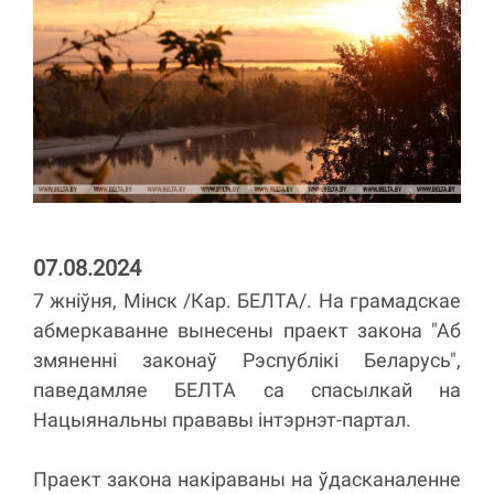
07.08.2024
7 жніўня, Мінск /Кар. БЕЛТА/. На грамадскае
абмеркаванне вынесены праект закона "Аб
змяненні законаў Рэспублікі Беларусь",
паведамляе БЕЛТА са спасылкай на
Нацыянальны прававы інтэрнэт-партал.
Праект закона накіраваны на ўдасканаленне