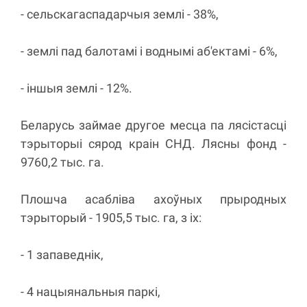
- сельскагаспадарчыя землі - 38%,
- землі пад балотамі і воднымі аб'ектамі - 6%,
- іншыя землі - 12%.
Беларусь займае другое месца па лясістасці
тэрыторыі сярод краін СНД. Лясны фонд -
9760,2 тыс. га.
Плошча асабліва ахоўных прыродных
тэрыторый - 1905,5 тыс. га, з іх:
- 1 запаведнік,
- 4 нацыянальныя паркі,