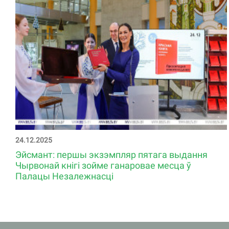
24.12.2025
Эйсмант: першы экзэмпляр пятага выдання
Чырвонай кнігі зойме ганаровае месца ў
Палацы Незалежнасці