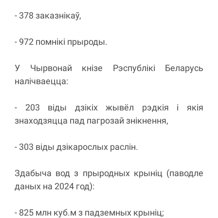
- 378 заказнікаў,
- 972 помнікі прыроды.
У Чырвонай кнізе Рэспублікі Беларусь
налічваецца:
- 203 віды дзікіх жывёл рэдкія і якія
знаходзяцца пад пагрозай знікнення,
- 303 віды дзікарослых раслін.
Здабыча вод з прыродных крыніц (паводле
даных на 2024 год):
- 825 млн куб.м з падземных крыніц;