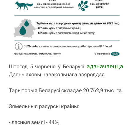
адзначаецца
Штогод 5 чэрвеня ў Беларусі
Дзень аховы навакольнага асяроддзя.
Тэрыторыя Беларусі складае 20 762,9 тыс. га.
Зямельныя рэсурсы краіны:
- лясныя землі - 44%,