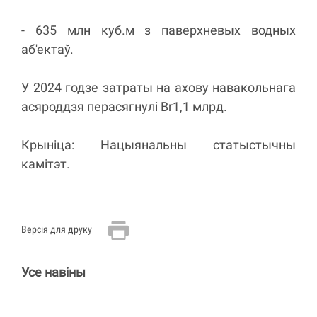
- 635 млн куб.м з паверхневых водных
аб'ектаў.
У 2024 годзе затраты на ахову навакольнага
асяроддзя перасягнулі Br1,1 млрд.
Крыніца: Нацыянальны статыстычны
камітэт.
Версія для друку
Усе навіны