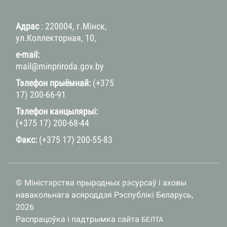
Адрас
: 220004, г.Мінск,
ул.Коллекторная, 10,
e-mail:
mail@minpriroda.gov.by
Тэлефон прыёмнай:
(+375
17) 200-66-91
Тэлефон канцылярыі:
(+375 17) 200-68-44
Факс:
(+375 17) 200-55-83
© Міністэрства прыродных рэсурсаў і аховы
навакольнага асяроддзя Рэспублікі Беларусь,
2026
Распрацоўка і падтрымка сайта
БЕЛТА