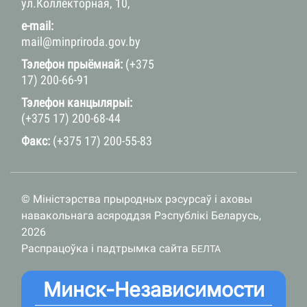
ул.Коллекторная, 10,
e-mail:
mail@minpriroda.gov.by
Тэлефон прыёмнай:
(+375
17) 200-66-91
Тэлефон канцылярыі:
(+375 17) 200-68-44
Факс:
(+375 17) 200-55-83
© Міністэрства прыродных рэсурсаў і аховы
навакольнага асяроддзя Рэспублікі Беларусь,
2026
Распрацоўка і падтрымка сайта
БЕЛТА
Минск-Независимости