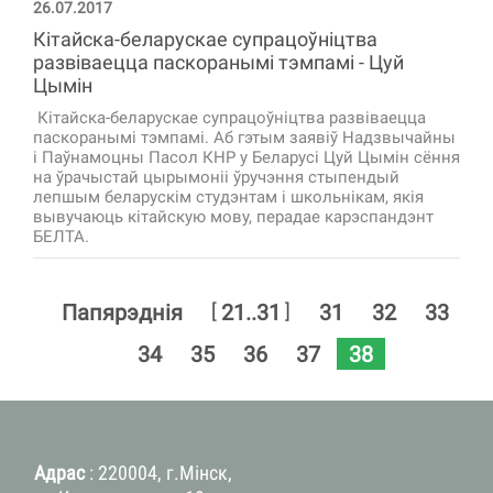
26.07.2017
Кітайска-беларускае супрацоўніцтва
развіваецца паскоранымі тэмпамі - Цуй
Цымін
Кітайска-беларускае супрацоўніцтва развіваецца
паскоранымі тэмпамі. Аб гэтым заявіў Надзвычайны
і Паўнамоцны Пасол КНР у Беларусі Цуй Цымін сёння
на ўрачыстай цырымоніі ўручэння стыпендый
лепшым беларускім студэнтам і школьнікам, якія
вывучаюць кітайскую мову, перадае карэспандэнт
БЕЛТА.
[
]
Папярэднія
21..31
31
32
33
38
34
35
36
37
Адрас
: 220004, г.Мінск,